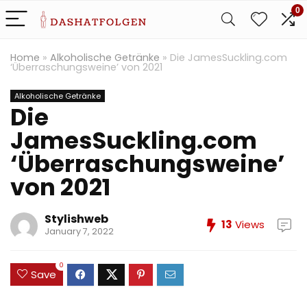
0
Home
»
Alkoholische Getränke
»
Die JamesSuckling.com
‘Überraschungsweine’ von 2021
Alkoholische Getränke
Die
JamesSuckling.com
‘Überraschungsweine’
von 2021
Stylishweb
13
Views
January 7, 2022
0
Save