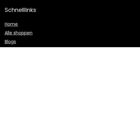
Schnelllinks
Home
Alle shoppen
Blogs
Unsere Webshops
Werben
Erklärungen
Datenschutz-Bestimmungen
Geschäftsbedingungen
Affiliate-Offenlegung
2022 © Dashatfolgen.de Alle Rechte vorbehalten