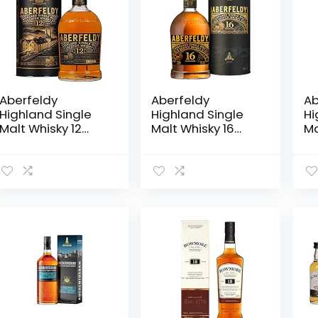
Aberfeldy
Aberfeldy
Ab
Highland Single
Highland Single
Hi
Malt Whisky 12
Malt Whisky 16
Ma
Jahre, 0.7l
Jahre, 700ml
Wh
Sc
Do
Ma
1 x