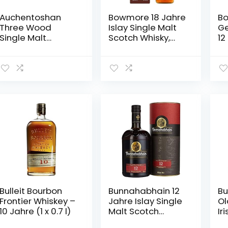
Auchentoshan
Bowmore 18 Jahre
Bo
Three Wood
Islay Single Malt
Ge
Single Malt
Scotch Whisky,
12
Scotch Whisky,
mit
un
mit
Geschenkverpack
5
Geschenkverpack
ung, komplexer
ung, 43% Vol, 1 x
Geschmack mit
0,7l
leichter
Rauchnote 43%
Vol, 1 x 0,7l
Bulleit Bourbon
Bunnahabhain 12
Bu
Frontier Whiskey –
Jahre Islay Single
Ol
10 Jahre (1 x 0.7 l)
Malt Scotch
Ir
Whisky, 700ml
0,