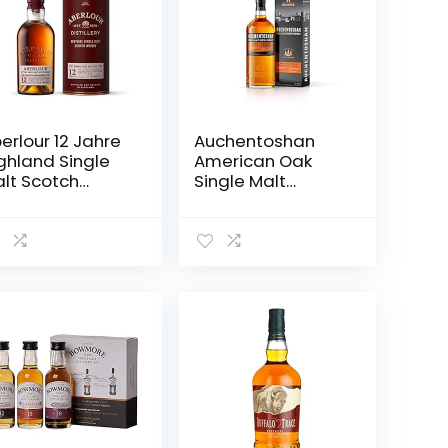
erlour 12 Jahre
Auchentoshan
ghland Single
American Oak
lt Scotch
Single Malt
isky –
Scotch Whisky,
hottischer
mit
uble Cask
Geschenkverpack
tured Scotch –
ung, erfrischender
 0,7 l
Geschmack, 40%
Vol, 1 x 0,7l