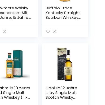
wmore Whisky
Buffalo Trace
schenkset Mit
Kentucky Straight
 Jahre, 15 Jahre
Bourbon Whiskey
d 18 Jahre, 3 x
(1 x 0.7 l)
0ml
shmills 10 Years
Caol Ila 12 Jahre
d Single Malt
Islay Single Malt
ish Whiskey ( 1 x
Scotch Whisky
7 l) – dreifach
70cl mit