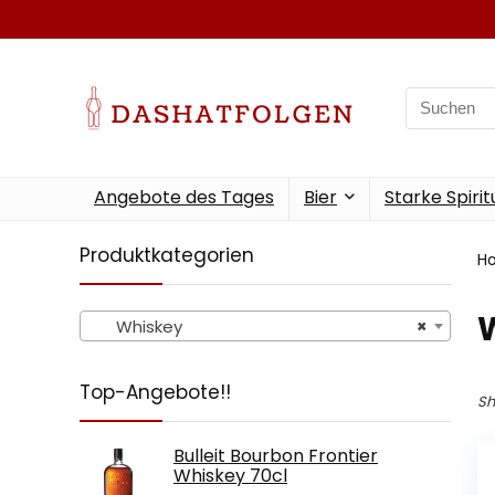
Search
for:
Angebote des Tages
Bier
Starke Spiri
Produktkategorien
H
Whiskey
×
Top-Angebote!!
Sh
Bulleit Bourbon Frontier
Whiskey 70cl