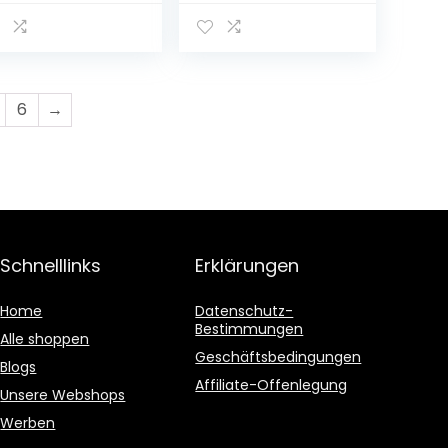
stillierter 100%
Geschenkverpack
lt Whisky mit
ung
ler
schenkverpack
ng
6
→
Schnelllinks
Erklärungen
Home
Datenschutz-
Bestimmungen
Alle shoppen
Geschäftsbedingungen
Blogs
Affiliate-Offenlegung
Unsere Webshops
Werben