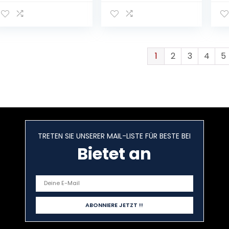
de
Ma
ed
Ge
u
1
2
3
4
5
TRETEN SIE UNSERER MAIL-LISTE FÜR BESTE BEI
Bietet an