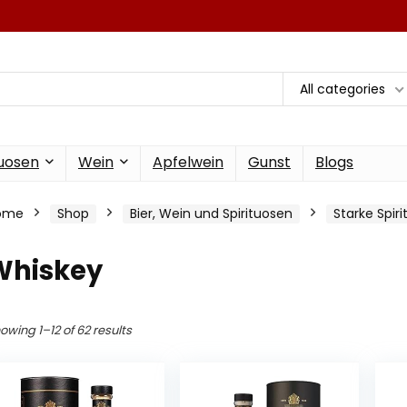
All categories
tuosen
Wein
Apfelwein
Gunst
Blogs
ome
Shop
Bier, Wein und Spirituosen
Starke Spir
Whiskey
owing 1–12 of 62 results