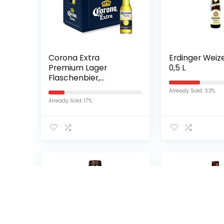
Corona Extra
Erdinger Weize
Premium Lager
0,5 L
Flaschenbier,
MEHRWEG (24 x 0.355
Already Sold: 33%
l) im Kasten,
Already Sold: 17%
Internationales Lager
Bier