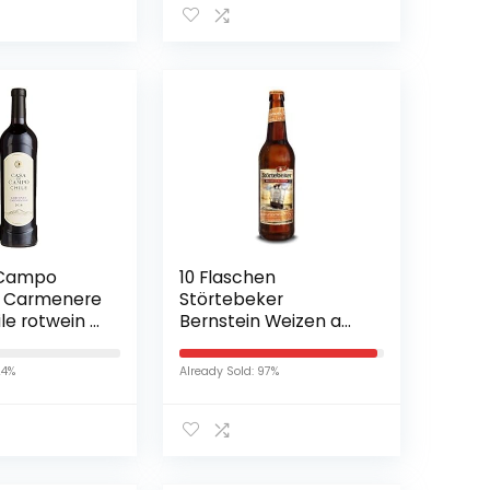
 Campo
10 Flaschen
 Carmenere
Störtebeker
le rotwein (1
Bernstein Weizen a
0,5L Brauspezialitäten
5,3% Vol.inc. 0.80€
24%
Already Sold: 97%
MEHRWEG Pfand