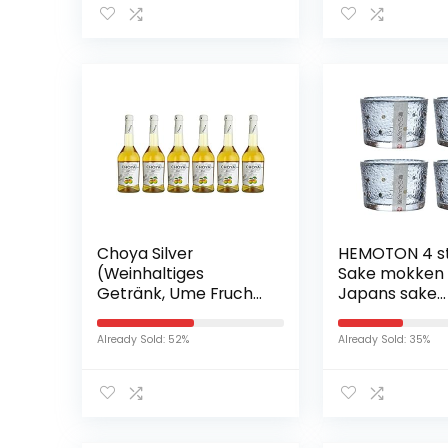
Choya Silver
HEMOTON 4 s
(Weinhaltiges
Sake mokken 
Getränk, Ume Frucht,
Japans sake
japanischer
borrelglas me
Pflaumenwein,
goudfolie pun
Already Sold: 52%
Already Sold: 35%
fruchtig, süßlich, 10%
glas drinkbek
vol.) 6er Pack (6 x 0,5
koffie espres
l)
housewarming