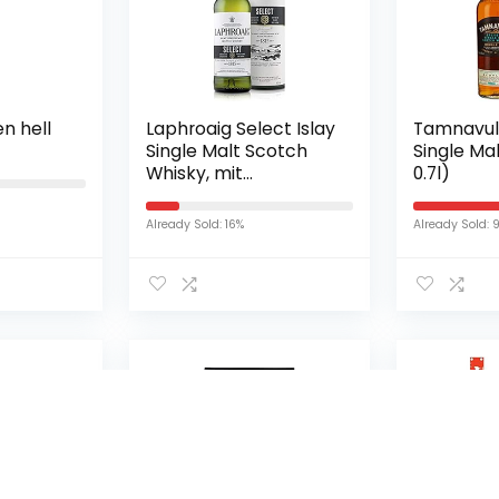
n hell
Laphroaig Select Islay
Tamnavul
Single Malt Scotch
Single Mal
Whisky, mit
0.7l)
Geschenkverpackung,
sanfter Torfrauch mit
Already Sold: 16%
Already Sold: 
süßlichen Noten, 40%
Vol, 1 x 0,7l