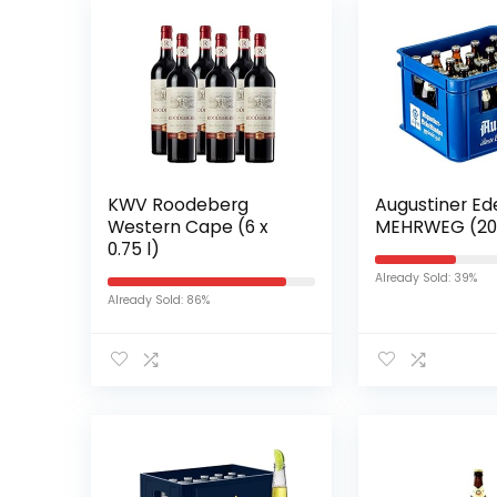
KWV Roodeberg
Augustiner Ede
Western Cape (6 x
MEHRWEG (20 x
0.75 l)
Already Sold: 39%
Already Sold: 86%