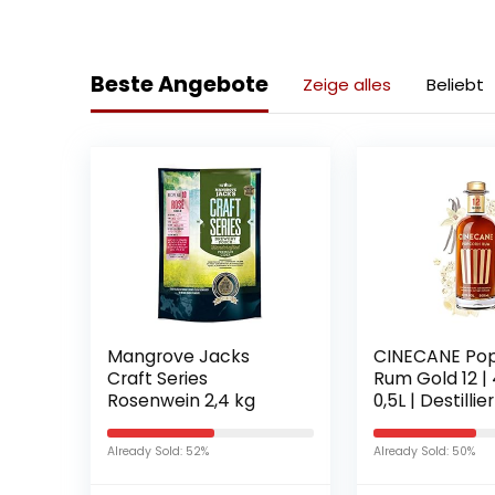
Beste Angebote
Zeige alles
Beliebt
Mangrove Jacks
CINECANE Po
Craft Series
Rum Gold 12 | 
Rosenwein 2,4 kg
0,5L | Destillie
echtem Popc
Already Sold: 52%
Already Sold: 50%