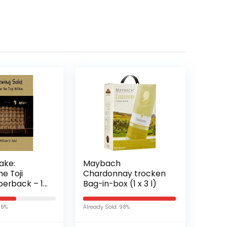
ake:
Maybach
e Toji
Chardonnay trocken
perback – 19
Bag-in-box (1 x 3 l)
2
58%
Already Sold: 98%