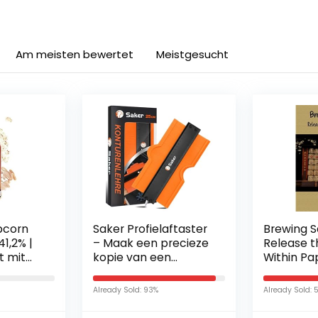
Am meisten bewertet
Meistgesucht
pcorn
Saker Profielaftaster
Brewing S
41,2% |
– Maak een precieze
Release th
rt mit
kopie van een
Within Pa
orn
onregelmatige
maart 201
contour – Profielmal
Already Sold: 93%
Already Sold: 
– Voor lassen,
houtbewerking –