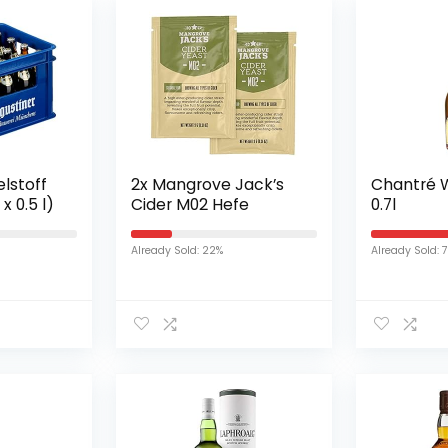
lstoff
2x Mangrove Jack’s
Chantré 
 0.5 l)
Cider M02 Hefe
0.7l
Already Sold: 22%
Already Sold: 