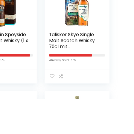
in Speyside
Talisker Skye Single
t Whisky (1 x
Malt Scotch Whisky
70cl mit
Geschenkverpackung
95%
Already Sold: 77%