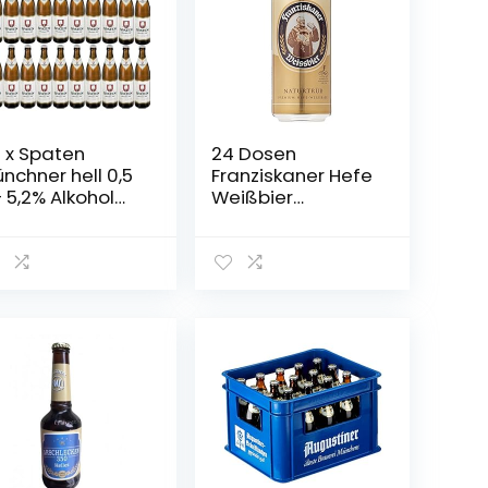
 x Spaten
24 Dosen
nchner hell 0,5
Franziskaner Hefe
– 5,2% Alkohol
Weißbier
iginalkiste
naturtrüb a 0,5L
Liter Bier inc.
6.00€ EINWEG
Pfand