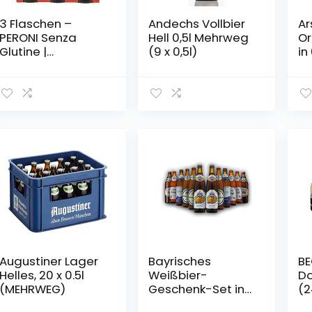
3 Flaschen –
Andechs Vollbier
Ar
PERONI Senza
Hell 0,5l Mehrweg
Or
Glutine |
(9 x 0,5l)
in
*glutenfrei* |
Fl
Lagerbier | 0,33
vol
Liter; 4,7% Vol. |
Einwegflasche
Augustiner Lager
Bayrisches
BE
Helles, 20 x 0.5l
Weißbier-
Do
(MEHRWEG)
Geschenk-Set in
(2
Bierbox (12×0,5l
Pi