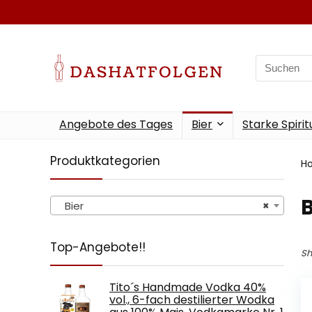
Search
for:
Angebote des Tages
Bier
Starke Spiri
Produktkategorien
H
B
Bier
×
Top-Angebote!!
Sh
Tito´s Handmade Vodka 40%
vol., 6-fach destilierter Wodka