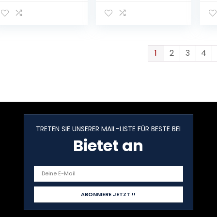
Bier aus Bayern) |
Ein Mix aus
verschiedenen
Biersorten
Bayerns …
1
2
3
4
TRETEN SIE UNSERER MAIL-LISTE FÜR BESTE BEI
Bietet an