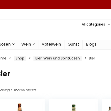
All categories
tuosen
Wein
Apfelwein
Gunst
Blogs
ome
Shop
Bier, Wein und Spirituosen
Bier
ier
owing 1–12 of 59 results