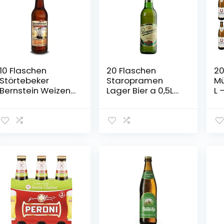
10 Flaschen
20 Flaschen
20
Störtebeker
Staropramen
Mü
Bernstein Weizen
Lager Bier a 0,5L
L 
a 0,5L
Prag inc. 1.60€
Or
Brauspezialitäten
MEHRWEG Pfand
5,3% Vol.inc. 0.80€
MEHRWEG Pfand