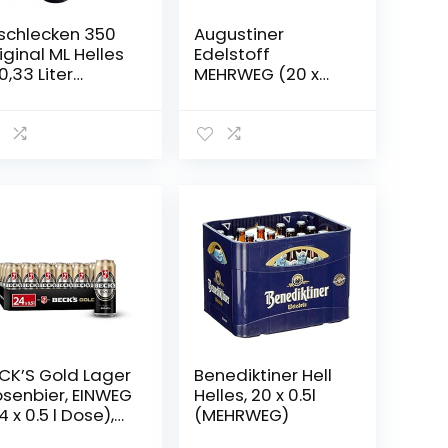
schlecken 350
Augustiner
iginal ML Helles
Edelstoff
 0,33 Liter
MEHRWEG (20 x
asche Alc.5,2%
0.5 l)
. (12)
CK’S Gold Lager
Benediktiner Hell
senbier, EINWEG
Helles, 20 x 0.5l
4 x 0.5 l Dose),
(MEHRWEG)
ls / Lager Bier