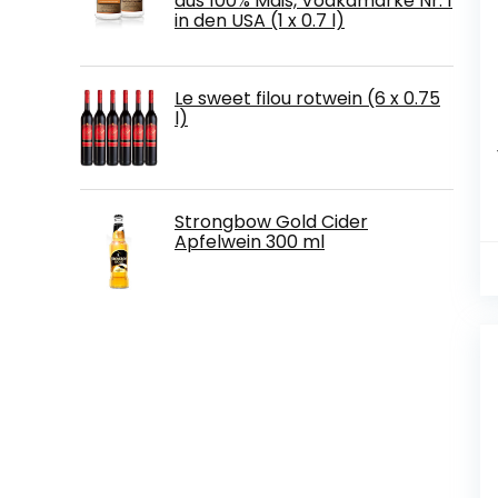
aus 100% Mais, Vodkamarke Nr. 1
in den USA (1 x 0.7 l)
Le sweet filou rotwein (6 x 0.75
l)
Strongbow Gold Cider
Apfelwein 300 ml