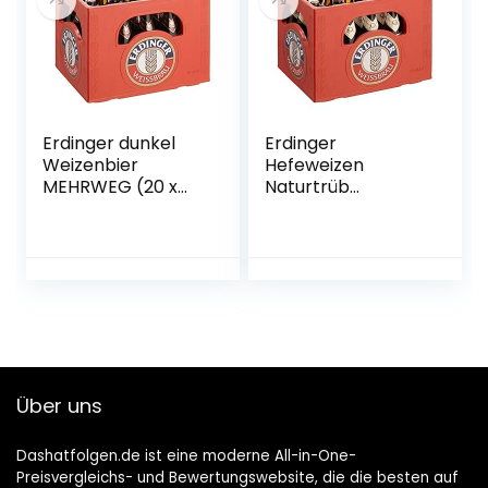
Erdinger dunkel
Erdinger
Weizenbier
Hefeweizen
MEHRWEG (20 x
Naturtrüb
0.5 l)
Weissbier, 20 x 0.5l
(MEHRWEG)
Über uns
Dashatfolgen.de ist eine moderne All-in-One-
Preisvergleichs- und Bewertungswebsite, die die besten auf