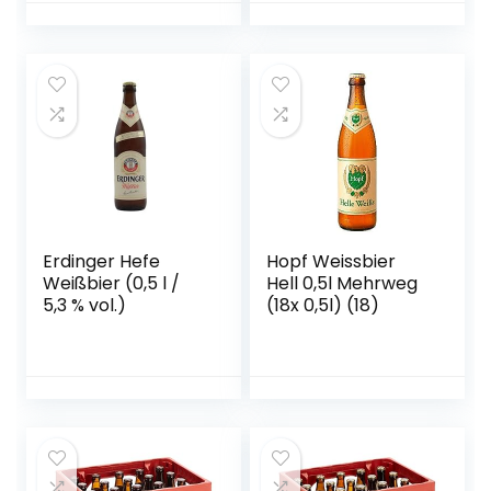
verschiedenen
gebraut,
Biersorten Bayerns
Dosenbier mit 5 %
…
Alkoholgehalt,
Einweg) (1 x 0,5 l)
Erdinger Hefe
Hopf Weissbier
Weißbier (0,5 l /
Hell 0,5l Mehrweg
5,3 % vol.)
(18x 0,5l) (18)