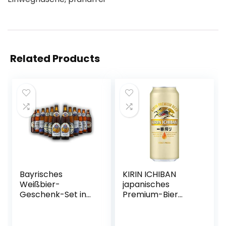
Related Products
Bayrisches
KIRIN ICHIBAN
Weißbier-
japanisches
Geschenk-Set in
Premium-Bier
Bierbox (12×0,5l
(helles Malzbier,
Bier aus Bayern) |
nach dem First
Ein Mix aus
Press Verfahren