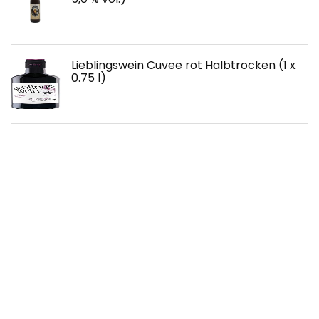
Lieblingswein Cuvee rot Halbtrocken (1 x
0.75 l)
John Bull, traditionell rustikaler Apple
Cider zum Selbstbasteln.
Zwetschkenwein - Toller fruchtiger Wein
aus handselektierten Hauszwetschken - 2
Flaschen
Glenfiddich Single Malt Scotch Whisky 12
Jahre mit Geschenkverpackung, 0.7L