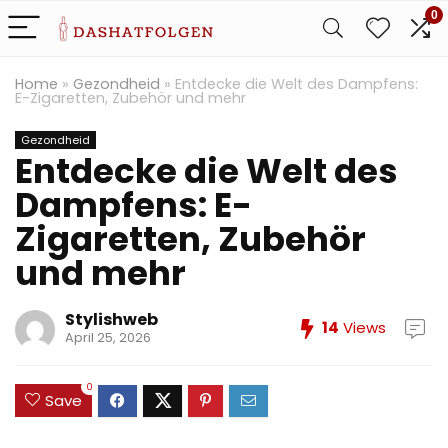
0
Home
»
Gezondheid
»
Entdecke die Welt des Dampfens:
E-Zigaretten, Zubehör und mehr
Gezondheid
Entdecke die Welt des
Dampfens: E-
Zigaretten, Zubehör
und mehr
Stylishweb
14
Views
April 25, 2026
0
Save