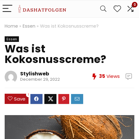
0
Home
»
Essen
»
Was ist Kokosnusscreme?
Essen
Was ist
Kokosnusscreme?
Stylishweb
35
Views
December 29, 2022
1
Save