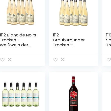
1112 Blanc de Noirs
1112
111
Trocken –
Grauburgunder
Sp
Weißwein der
Trocken –
Tr
Marke
Weißwein der
de
Elfhundertzwölf (6
Marke
El
x 0,75l)
Elfhundertzwölf /
x 
Weisswein Baden
/ Grauer
Burgunder /
Badischer Wein /
Trockener
Weißwein (6 x
0,75l)