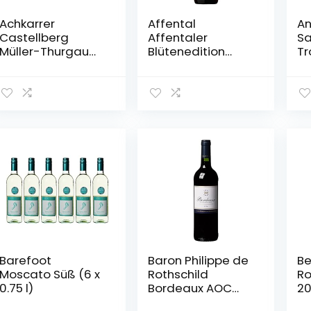
Achkarrer
Affental
An
Castellberg
Affentaler
Sa
Müller-Thurgau
Blütenedition
Tr
Kabinett
Rotwein QbA
0.
feinfruchtig /
lieblich ( 6 x 0,75 l)
halbtrocken (6 x
0.75 l)
Barefoot
Baron Philippe de
Be
Moscato Süß (6 x
Rothschild
Ro
0.75 l)
Bordeaux AOC
20
Rouge Merlot
Gu