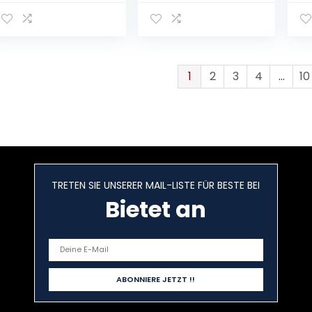
Trocken, (1 x 0.75 l)
– 
Fr
Re
No
1
2
3
4
…
10
TRETEN SIE UNSERER MAIL-LISTE FÜR BESTE BEI
Bietet an