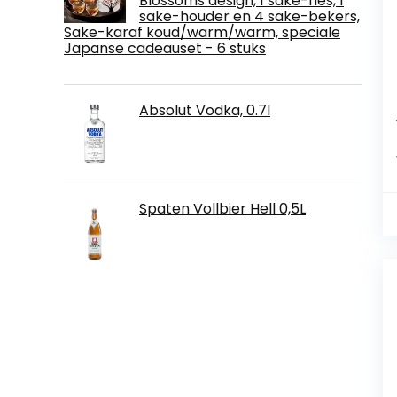
Blossoms design, 1 sake-fles, 1
sake-houder en 4 sake-bekers,
Sake-karaf koud/warm/warm, speciale
Japanse cadeauset - 6 stuks
Absolut Vodka, 0.7l
Spaten Vollbier Hell 0,5L