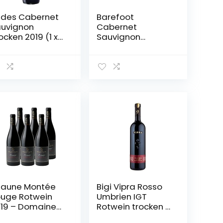
des Cabernet
Barefoot
uvignon
Cabernet
ocken 2019 (1 x
Sauvignon
75 l)
Halbtrocken (6 x
0.75 l)
aune Montée
Bigi Vipra Rosso
uge Rotwein
Umbrien IGT
19 – Domaine
Rotwein trocken (1
illaume Legou
x 0.75 l)