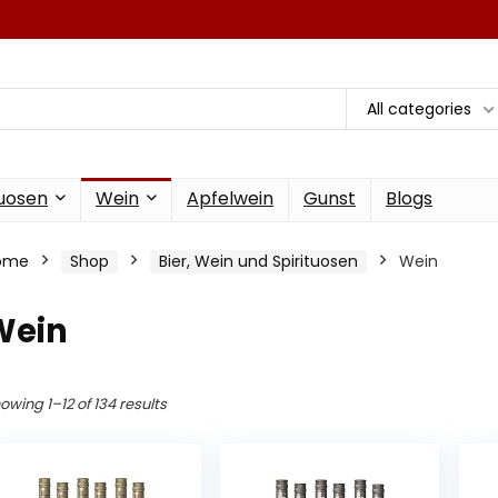
All categories
tuosen
Wein
Apfelwein
Gunst
Blogs
ome
Shop
Bier, Wein und Spirituosen
Wein
Wein
owing 1–12 of 134 results