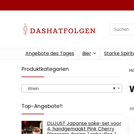
Search
for:
Angebote des Tages
Bier
Starke Spiri
Produktkategorien
H
Wein
×
Top-Angebote!!
Sh
DUJUST Japanse sake-set voor
4, handgemaakt Pink Cherry