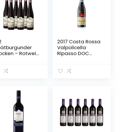
2
2017 Costa Rossa
ätburgunder
Valpolicella
ocken – Rotwein
Ripasso DOC
r Marke
Superiore (0,375L)
fhundertzwölf (6
– Rotwein trocken
0,75l)
– Tenute
Ca’Botta/Italien