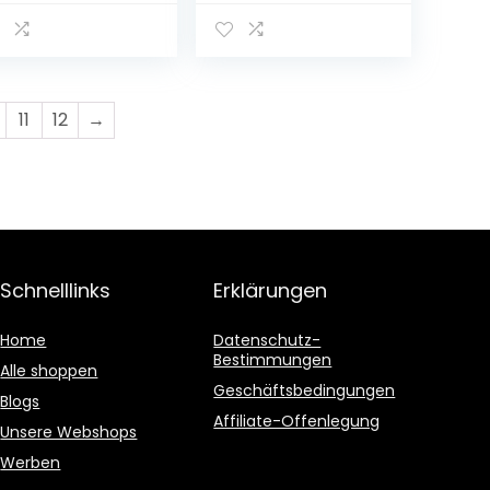
g.U. – Burgund
ankreich –
bsorte Pinot
ir – 6x75cl
11
12
→
Schnelllinks
Erklärungen
Home
Datenschutz-
Bestimmungen
Alle shoppen
Geschäftsbedingungen
Blogs
Affiliate-Offenlegung
Unsere Webshops
Werben