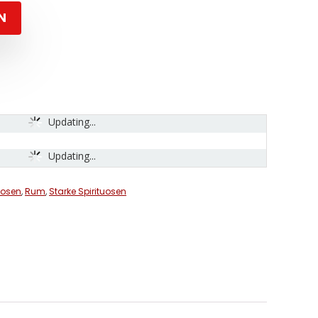
N
Updating...
Updating...
uosen
,
Rum
,
Starke Spirituosen