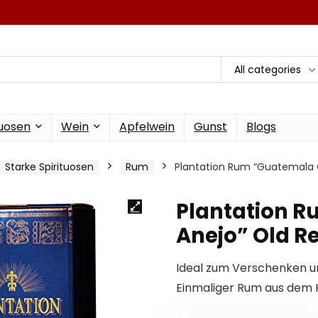
All categories
tuosen
Wein
Apfelwein
Gunst
Blogs
Starke Spirituosen
Rum
Plantation Rum “Guatemala Gr
Plantation 
Anejo” Old Res
Ideal zum Verschenken u
Einmaliger Rum aus dem