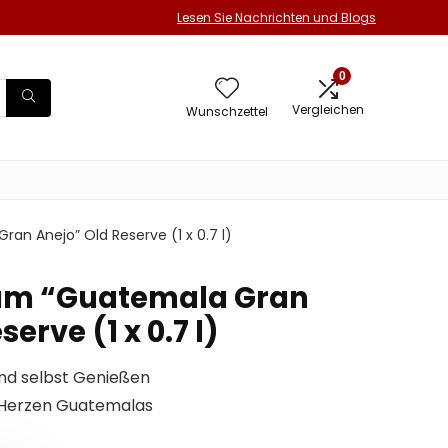
Lesen Sie Nachrichten und Blogs
0
Vergleichen
Wunschzettel
an Anejo” Old Reserve (1 x 0.7 l)
Rum “Guatemala Gran
erve (1 x 0.7 l)
nd selbst Genießen
 Herzen Guatemalas