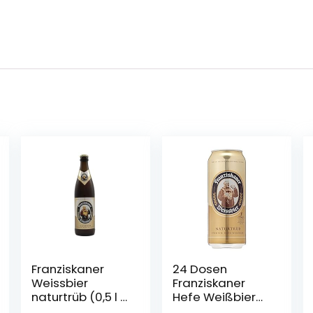
Franziskaner
24 Dosen
Weissbier
Franziskaner
naturtrüb (0,5 l /
Hefe Weißbier
5,0 % vol.)
naturtrüb a 0,5L