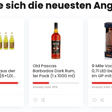
e sich die neuesten An
Old Pascas
9 Mile V
aus der
Barbados Dark Rum,
0,7l LED 
(6×1,0l
1er Pack (1 x 1000 ml)
im GP mit
Glas
Already Sold: 35%
Already Sold: