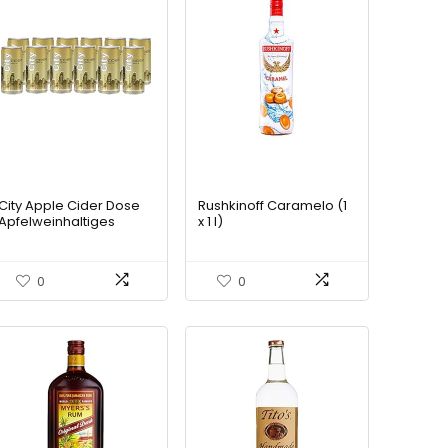
City Apple Cider Dose
Rushkinoff Caramelo (1
Apfelweinhaltiges
x 1 l)
Getränk (12 X 0.2 L)
0
0