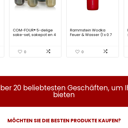
COM-FOUR® 5-delige
Rammstein Wodka
sake-set, sakepot en 4
Feuer & Wasser (1 x 0.7
zakkopjes van
l), farblich sortiert
keramiek, kunstzinnig
geglazuurde sakervies
0
0
voor sakeceremonies,
steengoed in Japanse
stijl [selectie variet] (5-
delige zakset)
 über 20 beliebtesten Geschäften, um
bieten
MÖCHTEN SIE DIE BESTEN PRODUKTE KAUFEN?