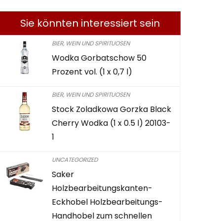
Verkos
Qualit
Sie könnten interessiert sein
( 6 x 0.
BIER, WEIN UND SPIRITUOSEN
Wodka Gorbatschow 50
Kuchlbauer
Prozent vol. (1 x 0,7 l)
Liebe 0,5l
BIER, WEIN UND SPIRITUOSEN
Already Sold:
Stock Zoladkowa Gorzka Black
Cherry Wodka (1 x 0.5 l) 20103-
1
Beeil dich! 
UNCATEGORIZED
0
2
Saker
Holzbearbeitungskanten-
AUF AMAZO
Eckhobel Holzbearbeitungs-
Handhobel zum schnellen