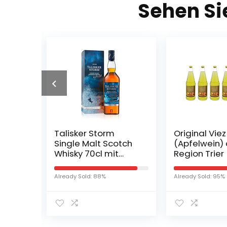
Sehen Si
Kit
Talisker Storm
Original Viez
Single Malt Scotch
(Apfelwein) 
Whisky 70cl mit
Region Trier 
Geschenkverpackun
Flasche)
g
Already Sold: 88%
Already Sold: 95%