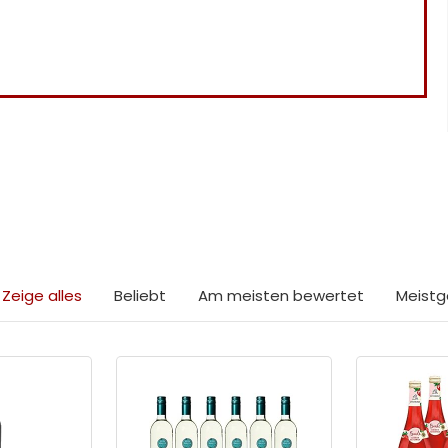
 etwas Interessantes
Zeige alles
Beliebt
Am meisten bewertet
Meistg