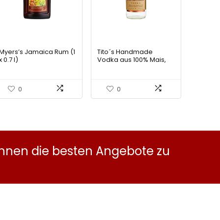
Myers’s Jamaica Rum (1
Tito´s Handmade
x 0.7 l)
Vodka aus 100% Mais,
klar und sanft im
Abgang dank 6-facher
Destillation, Wodka
0
0
Marke Nr. 1 in den USA,
Made in Austin (Texas),
40% vol., (1 x 1.0 l)
 Ihnen die besten Angebote zu