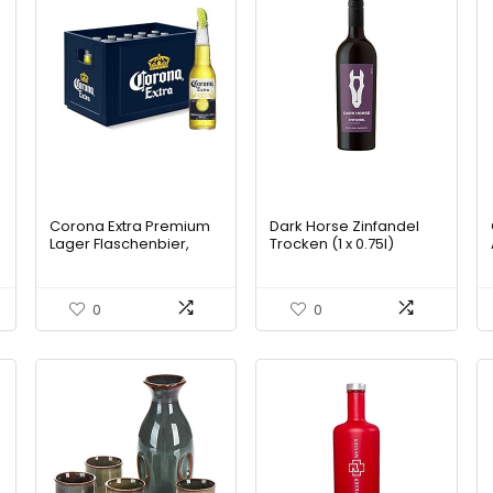
Corona Extra Premium
Dark Horse Zinfandel
Lager Flaschenbier,
Trocken (1 x 0.75l)
MEHRWEG (24 x 0.355 l)
im Kasten,
Internationales Lager
0
0
5
Bier