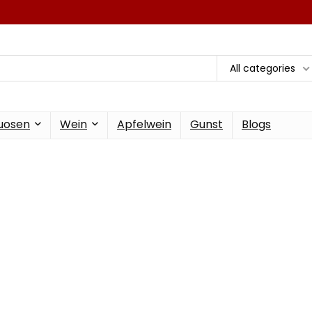
All categories
tuosen
Wein
Apfelwein
Gunst
Blogs
ste für alkoholisc
Beste Getränke zu niedrigen