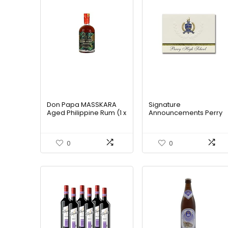
Don Papa MASSKARA
Signature
Aged Philippine Rum (1 x
Announcements Perry
0.7 l)
High School (Perry, OK)
Abschluss-
Ankündigungen, 15,9 x
0
0
29 cm, cremefarben, 2
Stück
(PAC_ELITEPres_HS25_1
56438_206044)