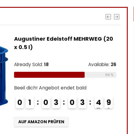
Augustiner Edelstoff MEHRWEG (20
x 0.5 l)
Already Sold:
18
Available:
26
69 %
Beeil dich! Angebot endet bald
0
1
0
3
0
3
4
8
9
AUF AMAZON PRÜFEN