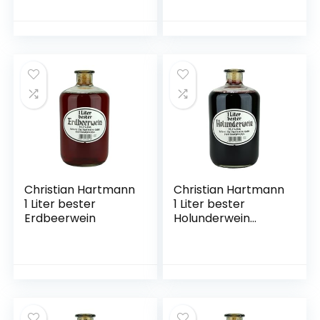
Getränk aus Japan,
Yuzu Frucht, 15%
vol.) 1er Pack (1 x
0,7 l)
Christian Hartmann
Christian Hartmann
1 Liter bester
1 Liter bester
Erdbeerwein
Holunderwein
Apothekerflasche