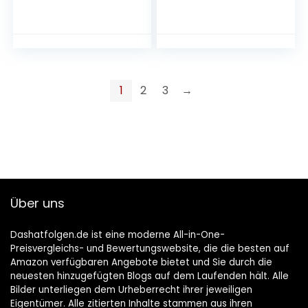
Kriecherl
Liter) 12,5% vol.
(Ringlotte), Birne –
Apothekerflasche
vegan)
1
2
3
→
Über uns
Dashatfolgen.de ist eine moderne All-in-One-
Preisvergleichs- und Bewertungswebsite, die die besten auf
Amazon verfügbaren Angebote bietet und Sie durch die
neuesten hinzugefügten Blogs auf dem Laufenden hält. Alle
Bilder unterliegen dem Urheberrecht ihrer jeweiligen
Eigentümer. Alle zitierten Inhalte stammen aus ihren