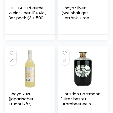
CHOYA – Pflaume
Choya Silver
Wein Silber 10%Alc.,
(Weinhaltiges
3er pack (3 X 500
Getränk, Ume
ML)
Frucht, japanischer
Pflaumenwein,
fruchtig, süßlich,
10% vol.) 6er Pack
(6 x 0,5 l)
Choya Yuzu
Christian Hartmann
(japanischer
1 Liter bester
Fruchtlikör,
Brombeerwein
alkoholhaltiges
Apothekerflasche