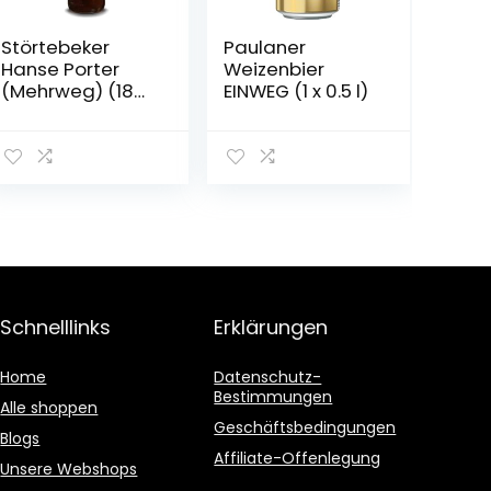
Störtebeker
Paulaner
Hanse Porter
Weizenbier
(Mehrweg) (18
EINWEG (1 x 0.5 l)
Flaschen | auch
als 9er, 12er, 18er
oder 30er Box),
gebraut von
Störtebeker
Braumanufaktur
Schnelllinks
Erklärungen
Home
Datenschutz-
Bestimmungen
Alle shoppen
Geschäftsbedingungen
Blogs
Affiliate-Offenlegung
Unsere Webshops