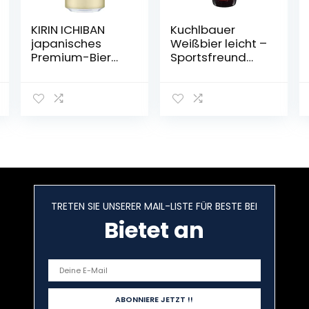
KIRIN ICHIBAN
Kuchlbauer
japanisches
Weißbier leicht –
Premium-Bier
Sportsfreund
(helles Malzbier,
0,5l Mehrweg
nach dem First
(18x 0,5l) (20, 18)
Press Verfahren
gebraut,
Dosenbier mit 5
% Alkoholgehalt,
Einweg) (1 x 0,5 l)
TRETEN SIE UNSERER MAIL-LISTE FÜR BESTE BEI
Bietet an