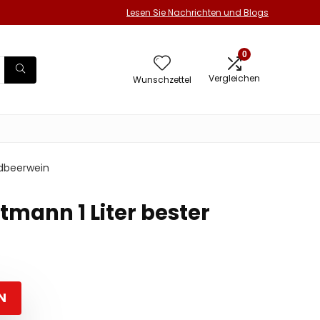
Lesen Sie Nachrichten und Blogs
0
Vergleichen
Wunschzettel
rdbeerwein
tmann 1 Liter bester
N