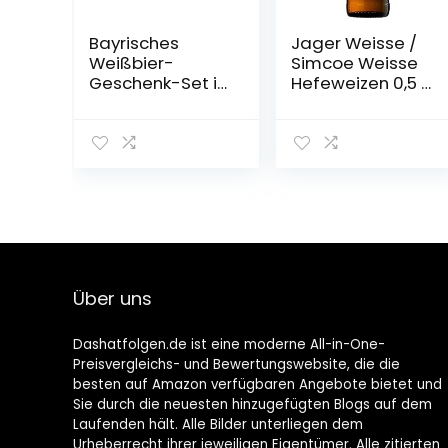
Bayrisches
Jager Weisse /
Weißbier-
Simcoe Weisse
Geschenk-Set in
Hefeweizen 0,5 l
Bierbox (12×0,5l
Flasche –
Bier aus Bayern)
Camba Bavaria
| Ein Mix aus
verschiedenen
Biersorten
Bayerns …
Über uns
Dashatfolgen.de ist eine moderne All-in-One-
Preisvergleichs- und Bewertungswebsite, die die
besten auf Amazon verfügbaren Angebote bietet und
Sie durch die neuesten hinzugefügten Blogs auf dem
Laufenden hält. Alle Bilder unterliegen dem
Urheberrecht ihrer jeweiligen Eigentümer. Alle zitierten