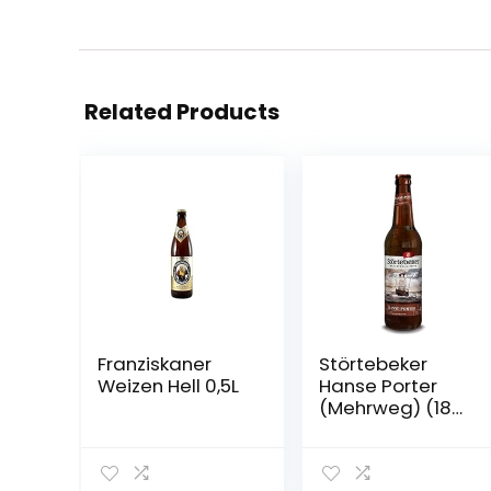
Related Products
Franziskaner
Störtebeker
Weizen Hell 0,5L
Hanse Porter
(Mehrweg) (18
Flaschen | auch
als 9er, 12er, 18er
oder 30er Box),