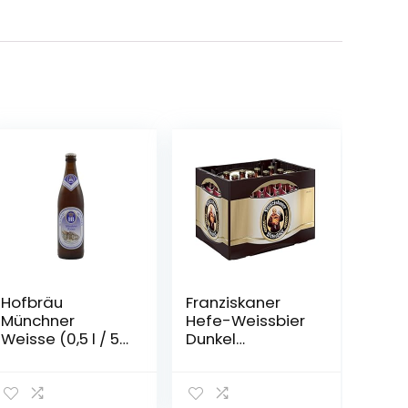
Hofbräu
Franziskaner
Münchner
Hefe-Weissbier
Weisse (0,5 l / 5,1
Dunkel
% vol.)
Flaschenbier,
MEHRWEG (20 x
0.5 l) im Kasten,