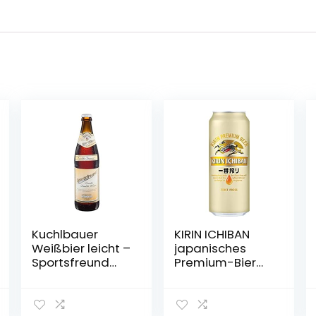
Kuchlbauer
KIRIN ICHIBAN
Weißbier leicht –
japanisches
Sportsfreund
Premium-Bier
0,5l Mehrweg
(helles Malzbier,
(18x 0,5l) (20, 18)
nach dem First
Press Verfahren