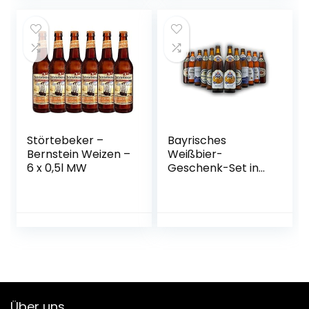
Braumanufaktur
Störtebeker –
Bayrisches
Bernstein Weizen –
Weißbier-
6 x 0,5l MW
Geschenk-Set in
Bierbox (12×0,5l
Bier aus Bayern) |
Ein Mix aus
verschiedenen
Biersorten Bayerns
…
Über uns