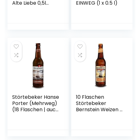
Alte Liebe 0,5l
EINWEG (1 x 0.5 l)
Mehrweg (18x 0,5l)
Störtebeker Hanse
10 Flaschen
Porter (Mehrweg)
Störtebeker
(18 Flaschen | auch
Bernstein Weizen a
als 9er, 12er, 18er
0,5L
oder 30er Box),
Brauspezialitäten
gebraut von
5,3% Vol.inc. 0.80€
Störtebeker
MEHRWEG Pfand