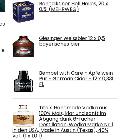
Benediktiner Hell Helles, 20 x
0.5l (MEHRWEG)
das
Giesinger Weissbier 12 x 0,5
bayerisches bier
le
Bembel with Care - Apfelwein
Pur - German Cider - 12 x 0,33l.
Fl.
Tito´s Handmade Vodka aus
100% Mais, klar und sanft im
Abgang dank 6-facher
Destillation, Wodka Marke Nr. 1
in den USA, Made in Austin (Texas), 40%
vol., (1 x 1.0 l)