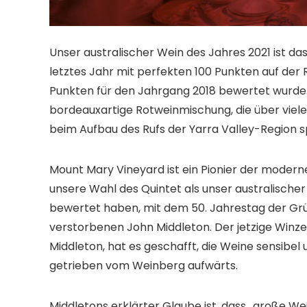
Unser australischer Wein des Jahres 2021 ist da
letztes Jahr mit perfekten 100 Punkten auf der
Punkten für den Jahrgang 2018 bewertet wurde. 
bordeauxartige Rotweinmischung, die über viel
beim Aufbau des Rufs der Yarra Valley-Region sp
Mount Mary Vineyard ist ein Pionier der modern
unsere Wahl des Quintet als unser australischer 
bewertet haben, mit dem 50. Jahrestag der Gr
verstorbenen John Middleton. Der jetzige Winzer
Middleton, hat es geschafft, die Weine sensibel 
getrieben vom Weinberg aufwärts.
Middletons erklärter Glaube ist, dass „große W