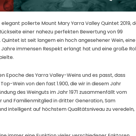
s elegant polierte Mount Mary Yarra Valley Quintet 2019, 
 Rückseite einer nahezu perfekten Bewertung von 99
Quintet ist seit langem ein hoch angesehener Wein, eine
e Jahre immensen Respekt erlangt hat und eine große Rol
ielte.
en Epoche des Yarra Valley-Weins und es passt, dass
Top-Wein von den fast 1.900, die wir in diesem Jahr
ündung des Weinguts im Jahr 1971 zusammenfällt vom
 und Familienmitglied in dritter Generation, Sam
und intelligent auf höchstem Qualitätsniveau zu veredeln,
eine immer eine Funktion vieler verschiedener Faktoren