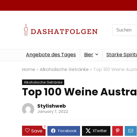
Search
for:
Angebote des Tages
Bier
Starke Spiri
Home
»
Alkoholische Getränke
»
Top 100 Weine Austr
Alkoholische Getränke
Top 100 Weine Austra
Stylishweb
January 7, 2022
0
Save