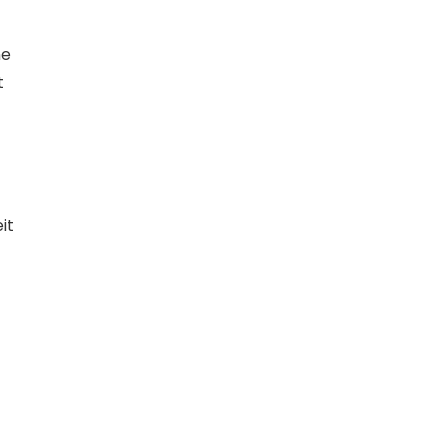
ne
t
it