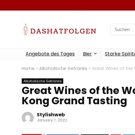
Search
for:
Angebote des Tages
Bier
Starke Spiri
Home
»
Alkoholische Getränke
»
Great Wines of the 
Alkoholische Getränke
Great Wines of the Wo
Kong Grand Tasting
Stylishweb
January 7, 2022