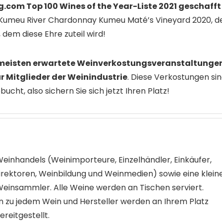
g.com Top 100 Wines of the Year-Liste 2021 geschafft
, Kumeu River Chardonnay Kumeu Maté’s Vineyard 2020, d
 dem diese Ehre zuteil wird!
meisten erwartete Weinverkostungsveranstaltunge
r Mitglieder der Weinindustrie
. Diese Verkostungen si
ht, also sichern Sie sich jetzt Ihren Platz!
 Weinhandels (Weinimporteure, Einzelhändler, Einkäufer,
rektoren, Weinbildung und Weinmedien) sowie eine klein
Weinsammler. Alle Weine werden an Tischen serviert.
 zu jedem Wein und Hersteller werden an Ihrem Platz
ereitgestellt.