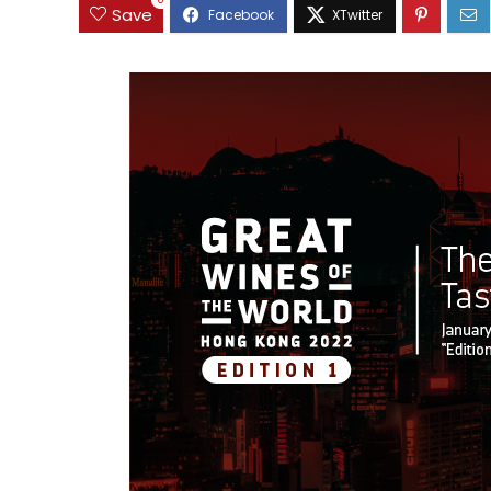
0
Save