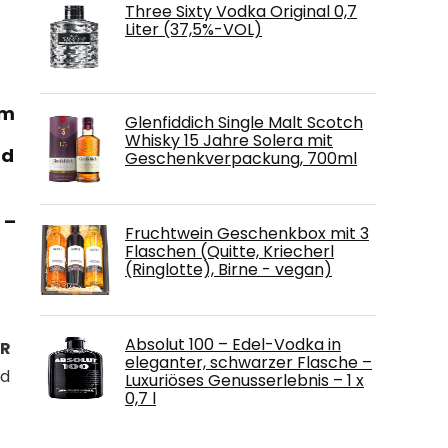
Three Sixty Vodka Original 0,7
Liter (37,5%-VOL)
om
Glenfiddich Single Malt Scotch
Whisky 15 Jahre Solera mit
nd
Geschenkverpackung, 700ml
 –
Fruchtwein Geschenkbox mit 3
Flaschen (Quitte, Kriecherl
(Ringlotte), Birne - vegan)
Absolut 100 – Edel-Vodka in
ER
eleganter, schwarzer Flasche –
nd
Luxuriöses Genusserlebnis – 1 x
0,7 l