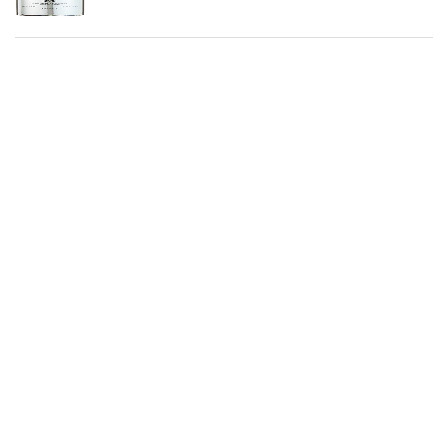
Golden Kaan Cabernet Sauvignon (6 x
0,75l)
Über uns
Dashatfolgen.de ist eine moderne All-in-One-
Preisvergleichs- und Bewertungswebsite, die die besten auf
Amazon verfügbaren Angebote bietet und Sie durch die
neuesten hinzugefügten Blogs auf dem Laufenden hält. Alle
Bilder unterliegen dem Urheberrecht ihrer jeweiligen
Eigentümer. Alle zitierten Inhalte stammen aus ihren
jeweiligen Quellen.