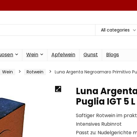
All categories
tuosen
Wein
Apfelwein
Gunst
Blogs
Wein
Rotwein
Luna Argenta Negroamaro Primitivo Pugl
Luna Argenta
Puglia IGT 5 L
Saftiger Rotwein im prak
Intensives Rubinrot
Passt zu: Nudelgerichte mi