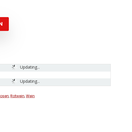
N
Updating...
Updating...
uosen
,
Rotwein
,
Wein