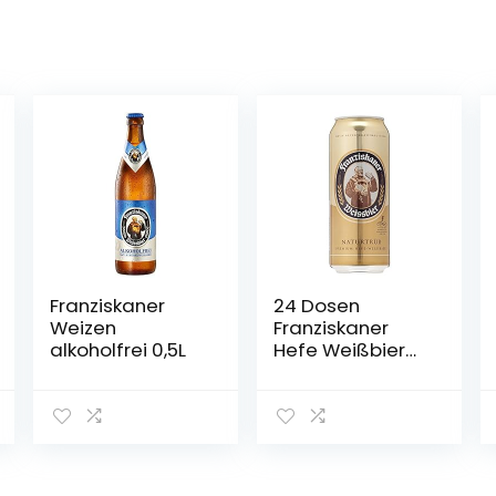
Franziskaner
24 Dosen
Weizen
Franziskaner
alkoholfrei 0,5L
Hefe Weißbier
naturtrüb a 0,5L
Liter Bier inc.
6.00€ EINWEG
Pfand