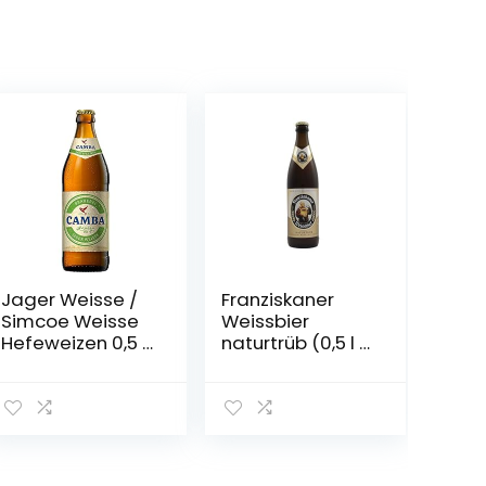
Jager Weisse /
Franziskaner
Simcoe Weisse
Weissbier
Hefeweizen 0,5 l
naturtrüb (0,5 l /
Flasche –
5,0 % vol.)
Camba Bavaria