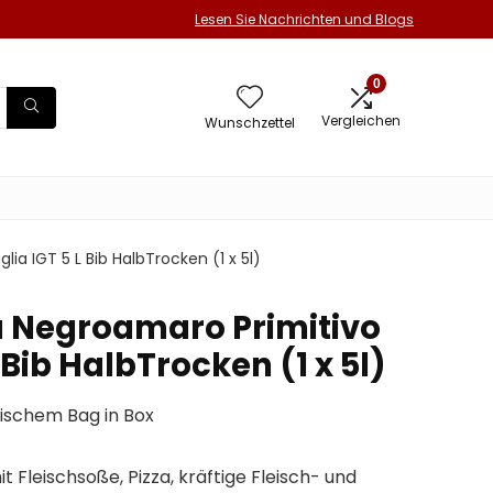
Lesen Sie Nachrichten und Blogs
0
Vergleichen
Wunschzettel
ia IGT 5 L Bib HalbTrocken (1 x 5l)
 Negroamaro Primitivo
 Bib HalbTrocken (1 x 5l)
tischem Bag in Box
t Fleischsoße, Pizza, kräftige Fleisch- und