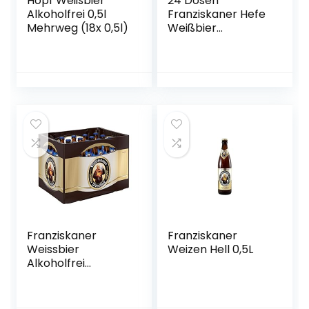
Hopf Weißbier
24 Dosen
Alkoholfrei 0,5l
Franziskaner Hefe
Mehrweg (18x 0,5l)
Weißbier
naturtrüb a 0,5L
Liter Bier inc. 6.00€
EINWEG Pfand
Franziskaner
Franziskaner
Weissbier
Weizen Hell 0,5L
Alkoholfrei
Flaschenbier,
MEHRWEG (20 x
0.5 l) im Kasten,