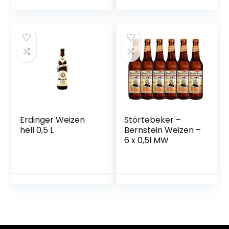
Alkoholfreies
Hefe-Weissbier /
Hefe-Weizen Bier
aus München
Erdinger Weizen
Störtebeker –
hell 0,5 L
Bernstein Weizen –
6 x 0,5l MW