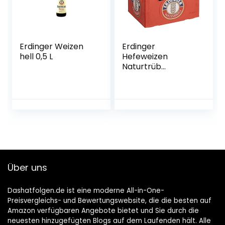
Erdinger Weizen
Erdinger
hell 0,5 L
Hefeweizen
Naturtrüb
Weissbier, 20 x 0.5l
(MEHRWEG)
Über uns
Dashatfolgen.de ist eine moderne All-in-One-
Preisvergleichs- und Bewertungswebsite, die die besten auf
Amazon verfügbaren Angebote bietet und Sie durch die
neuesten hinzugefügten Blogs auf dem Laufenden hält. Alle