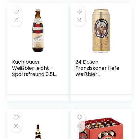
Kuchlbauer
24 Dosen
Weißbier leicht –
Franziskaner Hefe
Sportsfreund 0,5l
Weißbier
Mehrweg (18x 0,5l)
naturtrüb a 0,5L
(20, 18)
Liter Bier inc. 6.00€
EINWEG Pfand