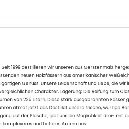
 Seit 1999 destillieren wir unseren aus Gerstenmalz herg
 fassenden neuen Holzfässern aus amerikanischer Weißeich
gartigen Genuss. Unsere Leidenschaft und Liebe, die wir i
ergleichlichen Charakter. Lagerung: Die Reifung zum Class
umen von 225 Litern. Diese stark ausgebrannten Fässer g
ahren atmet jetzt das Destillat unsere frische, würzige Be
ng auf der Flasche, gibt uns die Möglichkeit drei- mit b
ch komplexeres und tieferes Aroma aus.