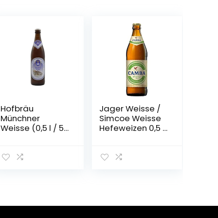
Hofbräu
Jager Weisse /
Münchner
Simcoe Weisse
Weisse (0,5 l / 5,1
Hefeweizen 0,5 l
% vol.)
Flasche –
Camba Bavaria