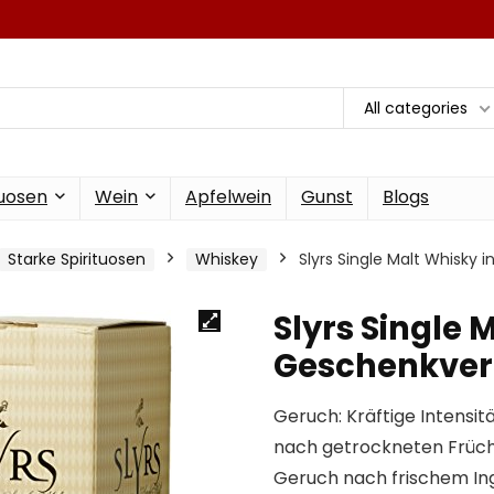
All categories
tuosen
Wein
Apfelwein
Gunst
Blogs
Starke Spirituosen
Whiskey
Slyrs Single Malt Whisky 
Slyrs Single 
Geschenkverp
Geruch: Kräftige Intensit
nach getrockneten Frücht
Geruch nach frischem In