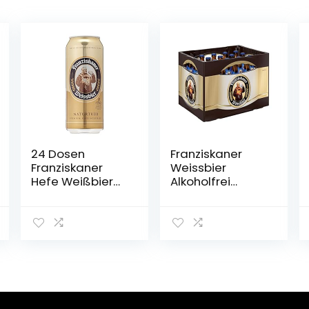
24 Dosen
Franziskaner
Franziskaner
Weissbier
Hefe Weißbier
Alkoholfrei
naturtrüb a 0,5L
Flaschenbier,
Liter Bier inc.
MEHRWEG (20 x
6.00€ EINWEG
0.5 l) im Kasten,
Pfand
Alkoholfreies
Hefe-Weissbier
/ Hefe-Weizen
Bier aus
München