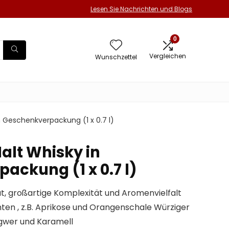
Lesen Sie Nachrichten und Blogs
0
Vergleichen
Wunschzettel
in Geschenkverpackung (1 x 0.7 l)
Malt Whisky in
ackung (1 x 0.7 l)
ät, großartige Komplexität und Aromenvielfalt
en , z.B. Aprikose und Orangenschale Würziger
gwer und Karamell