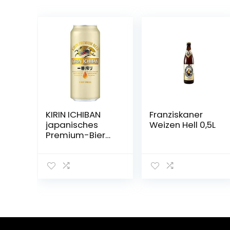
KIRIN ICHIBAN
Franziskaner
japanisches
Weizen Hell 0,5L
Premium-Bier
(helles Malzbier,
nach dem First
Press Verfahren
gebraut,
Dosenbier mit 5
% Alkoholgehalt,
Einweg) (1 x 0,5 l)