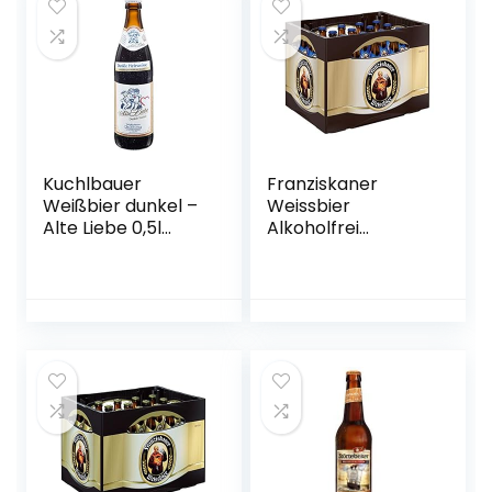
Kuchlbauer
Franziskaner
Weißbier dunkel –
Weissbier
Alte Liebe 0,5l
Alkoholfrei
Mehrweg (18x 0,5l)
Flaschenbier,
MEHRWEG (20 x
0.5 l) im Kasten,
Alkoholfreies
Hefe-Weissbier /
Hefe-Weizen Bier
aus München