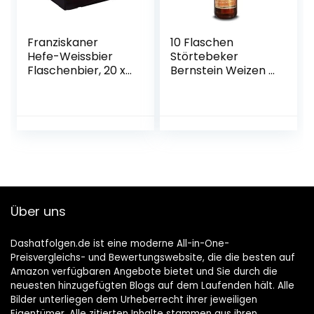
Franziskaner
10 Flaschen
Hefe-Weissbier
Störtebeker
Flaschenbier, 20 x
Bernstein Weizen a
0.5l (MEHRWEG)
0,5L
Brauspezialitäten
5,3% Vol.inc. 0.80€
MEHRWEG Pfand
Über uns
Dashatfolgen.de ist eine moderne All-in-One-
Preisvergleichs- und Bewertungswebsite, die die besten auf
Amazon verfügbaren Angebote bietet und Sie durch die
neuesten hinzugefügten Blogs auf dem Laufenden hält. Alle
Bilder unterliegen dem Urheberrecht ihrer jeweiligen
Eigentümer. Alle zitierten Inhalte stammen aus ihren