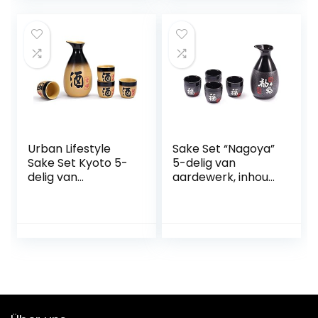
wijnpot,
lassen
traditionele
houtbewerking
keramische
tracing
mokken,
wijnglazen,
knutselen,
geschenk, wit
Urban Lifestyle
Sake Set “Nagoya”
Sake Set Kyoto 5-
5-delig van
delig van
aardewerk, inhoud:
aardewerk, inhoud:
295 ml
295 ml