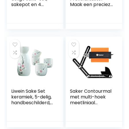
sakepot en 4
Maak een precieze
zakkopjes van
kopie van een
keramiek,
onregelmatige
kunstzinnig
contour –
geglazuurde
Profielmal – Voor
sakervies voor
lassen,
sakeceremonies,
houtbewerking –
steengoed in
Voor doe-het-
Japanse stijl
zelvers of de
[selectie variet]
professionele
(5-delige zakset)
bouw
Liwein Sake Set
Saker Contourmal
keramiek, 5-delig,
met multi-hoek
handbeschilderd,
meetliniaal
Japanse
nauwkeurige kopie
kersenbloesem,
onregelmatige
porselein, Sake
vorm duplicator –
beker, warme
onregelmatige