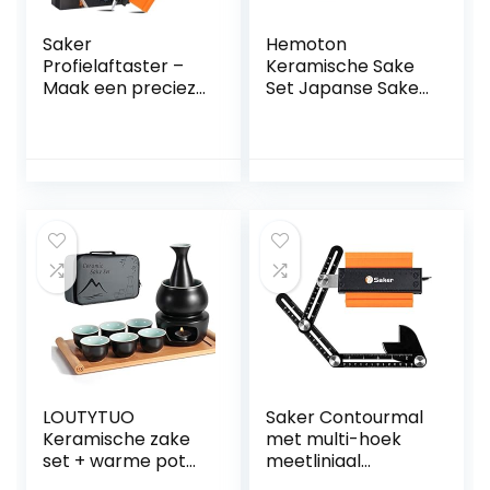
Saker
Hemoton
Profielaftaster –
Keramische Sake
Maak een precieze
Set Japanse Sake
kopie van een
fles en vier
onregelmatige
Ochoko mokken
contour –
geglazuurd Sea
Profielmal – Voor
Ripple Sake voor 1
lassen,
set
houtbewerking –
Voor doe-het-
zelvers of de
professionele
bouw
LOUTYTUO
Saker Contourmal
Keramische zake
met multi-hoek
set + warme pot
meetliniaal
bamboe dienblad,
nauwkeurige kopie