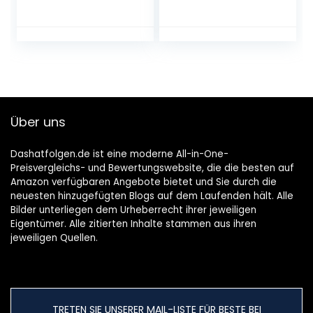
fornuis Safe
onregelmatige
keramiek Hot Saki
vorm duplicator –
Drink, 10 stuks
onregelmatige
inclusief fornuis
lassen
warmteschaal
houtbewerking
sake flessen
tracing
dienblad 6 kopjes
+ opbergbox
Über uns
Dashatfolgen.de ist eine moderne All-in-One-
Preisvergleichs- und Bewertungswebsite, die die besten auf
Amazon verfügbaren Angebote bietet und Sie durch die
neuesten hinzugefügten Blogs auf dem Laufenden hält. Alle
Bilder unterliegen dem Urheberrecht ihrer jeweiligen
Eigentümer. Alle zitierten Inhalte stammen aus ihren
jeweiligen Quellen.
TRETEN SIE UNSERER MAIL-LISTE FÜR BESTE BEI