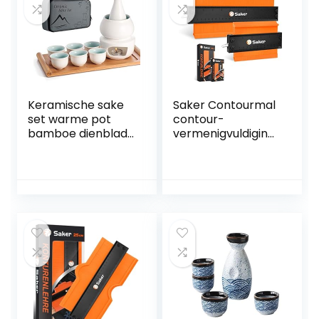
Keramische sake
Saker Contourmal
set warme pot
contour-
bamboe dienblad,
vermenigvuldiging
fornuis Safe
smal met Scholoss
keramiek Hot Saki
(bijgewerkte
Drink, 10 stuks
versie) –
inclusief fornuis
nauwkeurige kopie
warmteschaal
van onregelmatige
sake flessen
vorm duplicator –
dienblad 6 kopjes
onregelmatig
+ doos
lassen
opbergdoos
houtbewerking
geschenkdoos
tracing (12 cm + 25
cm).