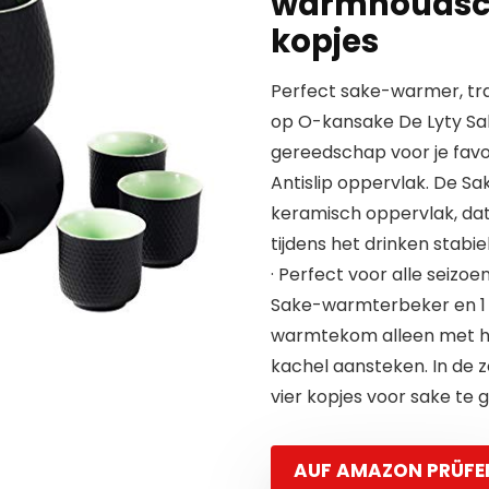
warmhoudscha
kopjes
Perfect sake-warmer, tra
op O-kansake De Lyty Sa
gereedschap voor je favor
Antislip oppervlak. De S
keramisch oppervlak, dat 
tijdens het drinken stabie
· Perfect voor alle seizo
Sake-warmterbeker en 1 k
warmtekom alleen met he
kachel aansteken. In de 
vier kopjes voor sake te 
AUF AMAZON PRÜFE