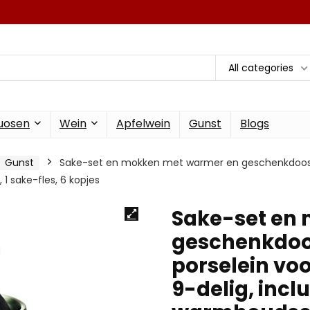
All categories
tuosen
Wein
Apfelwein
Gunst
Blogs
Gunst
Sake-set en mokken met warmer en geschenkdoos, 
 1 sake-fles, 6 kopjes
Sake-set en
geschenkdoos
porselein vo
9-delig, inclus