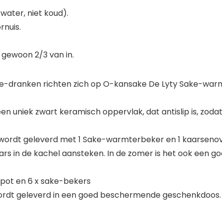
water, niet koud).
rnuis.
r gewoon 2/3 van in.
ke-dranken richten zich op O-kansake De Lyty Sake-war
n uniek zwart keramisch oppervlak, dat antislip is, zoda
et wordt geleverd met 1 Sake-warmterbeker en 1 kaarseno
rs in de kachel aansteken. In de zomer is het ook een g
e-pot en 6 x sake-bekers
 Wordt geleverd in een goed beschermende geschenkdoos.