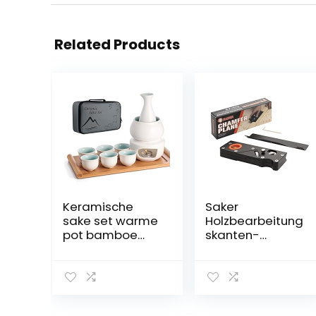
Related Products
Keramische
Saker
sake set warme
Holzbearbeitung
pot bamboe
skanten-
dienblad, fornuis
Eckhobel
Safe keramiek
Holzbearbeitung
Hot Saki Drink, 10
s-Handhobel
stuks inclusief
zum schnellen
fornuis
Kantenschneide