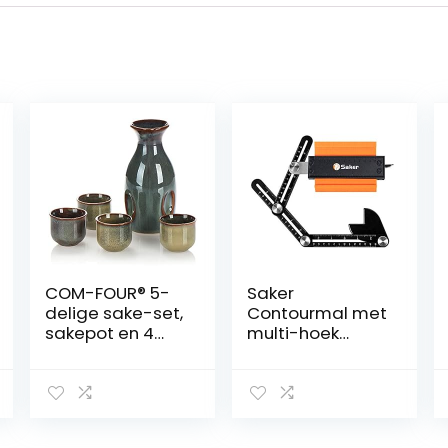
COM-FOUR® 5-
Saker
delige sake-set,
Contourmal met
sakepot en 4
multi-hoek
zakkopjes van
meetliniaal
keramiek,
nauwkeurige
kunstzinnig
kopie
geglazuurde
onregelmatige
sakervies voor
vorm duplicator