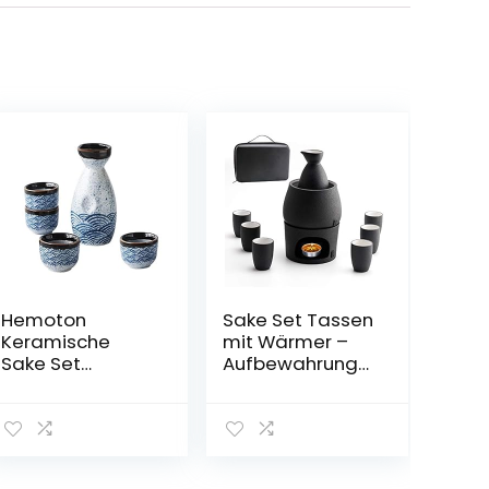
Hemoton
Sake Set Tassen
Keramische
mit Wärmer –
Sake Set
Aufbewahrungs
Japanse Sake
box für Sake,
fles en vier
traditionelles
Ochoko mokken
Porzellan,
geglazuurd Sea
japanisches
Ripple Sake voor
Keramik-