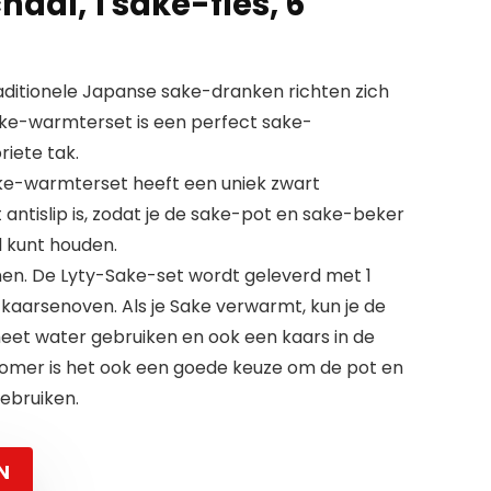
al, 1 sake-fles, 6
ditionele Japanse sake-dranken richten zich
ke-warmterset is een perfect sake-
iete tak.
ake-warmterset heeft een uniek zwart
antislip is, zodat je de sake-pot en sake-beker
l kunt houden.
enen. De Lyty-Sake-set wordt geleverd met 1
aarsenoven. Als je Sake verwarmt, kun je de
et water gebruiken en ook een kaars in de
zomer is het ook een goede keuze om de pot en
gebruiken.
N