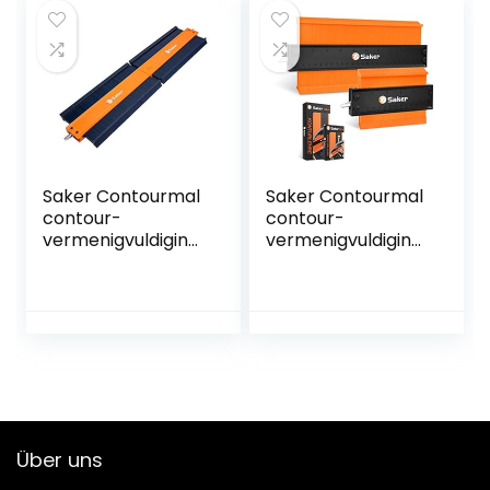
Saker Contourmal
Saker Contourmal
contour-
contour-
vermenigvuldiging
vermenigvuldiging
smal met slot
smal met Scholoss
(bijgewerkte
(bijgewerkte
versie) – Kan
versie) –
worden
nauwkeurige kopie
samengesteld –
van onregelmatige
onregelmatig
vorm duplicator –
lassen
onregelmatig
houtbewerking
lassen
Tracing 25 cm 2
houtbewerking
Über uns
stuks
tracing (12 cm + 25
cm).