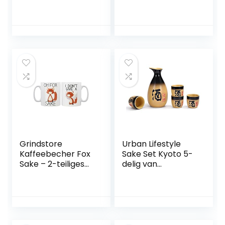
geschenkdoos,
pot van bamboe,
traditioneel
kookplaat, veilig
Japans porselein
keramiek, Hot Saki
voor warme sake-
drink, 10 stuks,
dranken, 9-delig,
inclusief
inclusief 1 fornuis, 1
warmteschaal, set
warmhoudschaal, 1
van 6 kopjes +
sake-fles, 6 kopjes
opbergbox
Grindstore
Urban Lifestyle
Kaffeebecher Fox
Sake Set Kyoto 5-
Sake – 2-teiliges
delig van
weiß
aardewerk, inhoud:
295 ml