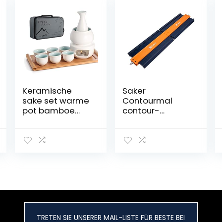
Keramische
Saker
sake set warme
Contourmal
pot bamboe
contour-
dienblad, fornuis
vermenigvuldigi
Safe keramiek
ngsmal met slot
Hot Saki Drink, 10
(bijgewerkte
stuks inclusief
versie) – Kan
fornuis
worden
warmteschaal
samengesteld –
sake flessen
onregelmatig
dienblad 6
lassen
kopjes + doos
houtbewerking
opbergdoos
Tracing 25 cm 2
TRETEN SIE UNSERER MAIL-LISTE FÜR BESTE BEI
geschenkdoos
stuks