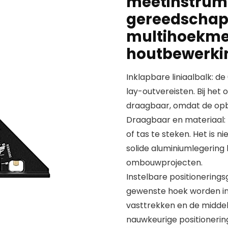
meetinstrume
gereedschap 
multihoekme
houtbewerki
Inklapbare liniaalbalk: de
lay-outvereisten. Bij het
draagbaar, omdat de opb
Draagbaar en materiaal: l
of tas te steken. Het is 
solide aluminiumlegering 
ombouwprojecten.
Instelbare positionerings
gewenste hoek worden in
vasttrekken en de middel
nauwkeurige positionering