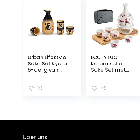
Urban Lifestyle
LOUTYTUO
Sake Set Kyoto
Keramische
5-delig van
Sake Set met
aardewerk,
warme pot van
inhoud: 295 ml
bamboe,
kookplaat, veilig
keramiek, Hot
Saki drink, 10
stuks, inclusief
warmteschaal,
set van 6 kopjes
+ opbergbox
Über uns