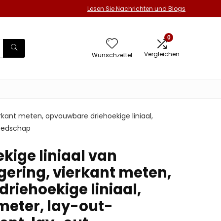
Lesen Sie Nachrichten und Blogs
0
Vergleichen
Wunschzettel
erkant meten, opvouwbare driehoekige liniaal,
eedschap
kige liniaal van
ering, vierkant meten,
riehoekige liniaal,
eter, lay-out-