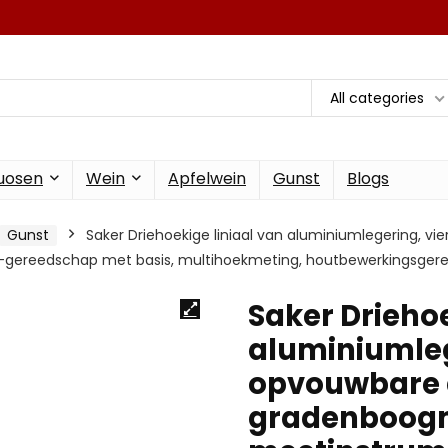
All categories
tuosen
Wein
Apfelwein
Gunst
Blogs
Gunst
Saker Driehoekige liniaal van aluminiumlegering, vi
-gereedschap met basis, multihoekmeting, houtbewerkingsger
Saker Driehoe
aluminiumleg
opvouwbare d
gradenboogm