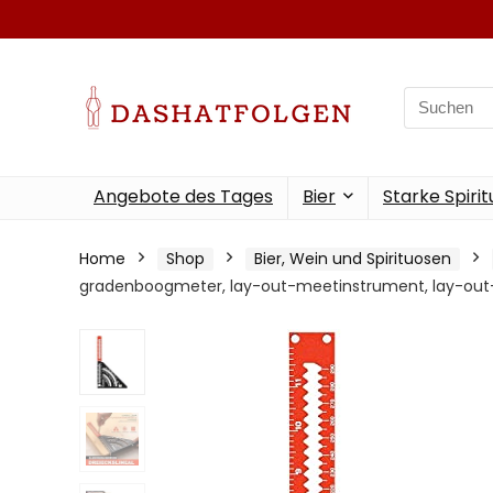
Search
for:
Angebote des Tages
Bier
Starke Spiri
Home
Shop
Bier, Wein und Spirituosen
gradenboogmeter, lay-out-meetinstrument, lay-out