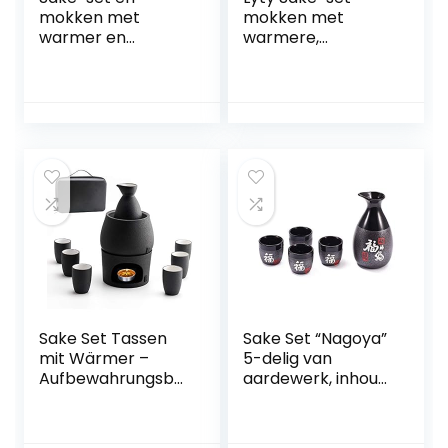
mokken met
mokken met
warmer en
warmere,
geschenkdoos,
keramische
traditioneel
warme ski-
Japans porselein
drankenset, 7
voor warme sake-
stuks bevat 1
dranken, 9-delig,
fornuis, 1
inclusief 1 fornuis, 1
warmteschaal, 1
warmhoudschaal, 1
sake-fles, 4 kopjes.
sake-fles, 6 kopjes
Sake Set Tassen
Sake Set “Nagoya”
mit Wärmer –
5-delig van
Aufbewahrungsbo
aardewerk, inhoud:
x für Sake,
295 ml
traditionelles
Porzellan,