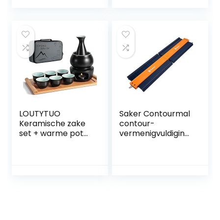
japanisches
Keramik-
Heißgetränk, 9
Stück inklusive
Herd,
Wärmeschale,
Sake-Flasche für 6
Tassen
LOUTYTUO
Saker Contourmal
Keramische zake
contour-
set + warme pot
vermenigvuldiging
bamboe dienblad,
smal met slot
fornuis Safe
(bijgewerkte
keramiek Hot Saki
versie) – Kan
Drink, 10 stuks
worden
inclusief fornuis
samengesteld –
warmteschaal
onregelmatig
sake flessen
lassen
dienblad 6 kopjes
houtbewerking