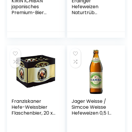
KIRIN ICHIBAN
Erdinger
japanisches
Hefeweizen
Premium-Bier
Naturtrüb
(helles Malzbier,
Weissbier, 20 x 0.5l
nach dem First
(MEHRWEG)
Press Verfahren
gebraut,
Dosenbier mit 5 %
Alkoholgehalt,
Einweg) (1 x 0,5 l)
Franziskaner
Jager Weisse /
Hefe-Weissbier
Simcoe Weisse
Flaschenbier, 20 x
Hefeweizen 0,5 l
0.5l (MEHRWEG)
Flasche – Camba
Bavaria