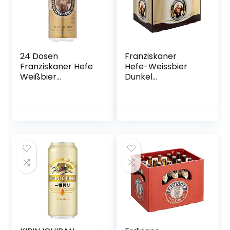
24 Dosen
Franziskaner
Franziskaner Hefe
Hefe-Weissbier
Weißbier
Dunkel
naturtrüb a 0,5L
Flaschenbier,
Liter Bier inc. 6.00€
MEHRWEG (20 x
EINWEG Pfand
0.5 l) im Kasten,
Dunkles Weissbier
/ Weizen Bier aus
München