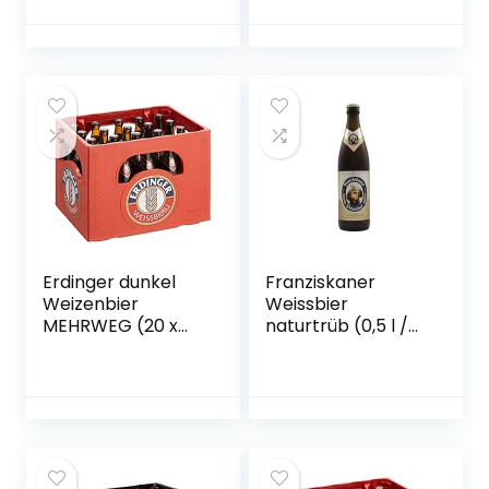
gebraut von
Störtebeker
Braumanufaktur
Erdinger dunkel
Franziskaner
Weizenbier
Weissbier
MEHRWEG (20 x
naturtrüb (0,5 l /
0.5 l)
5,0 % vol.)