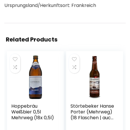
Ursprungsland/Herkunftsort: Frankreich
Related Products
Hoppebräu
Störtebeker Hanse
Weißbier 0,5l
Porter (Mehrweg)
Mehrweg (18x 0,5l)
(18 Flaschen | auch
als 9er, 12er, 18er
oder 30er Box),