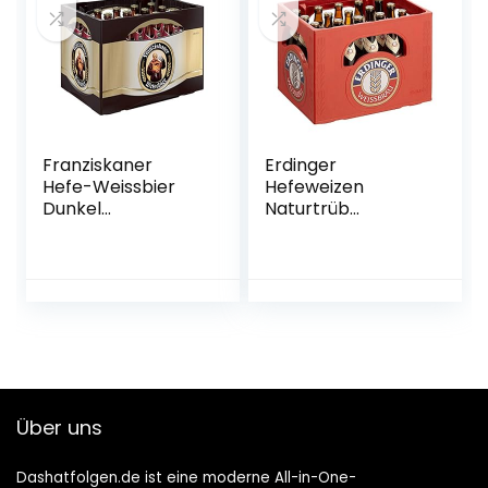
Franziskaner
Erdinger
Hefe-Weissbier
Hefeweizen
Dunkel
Naturtrüb
Flaschenbier,
Weissbier, 20 x 0.5l
MEHRWEG (20 x
(MEHRWEG)
0.5 l) im Kasten,
Dunkles Weissbier
/ Weizen Bier aus
München
Über uns
Dashatfolgen.de ist eine moderne All-in-One-