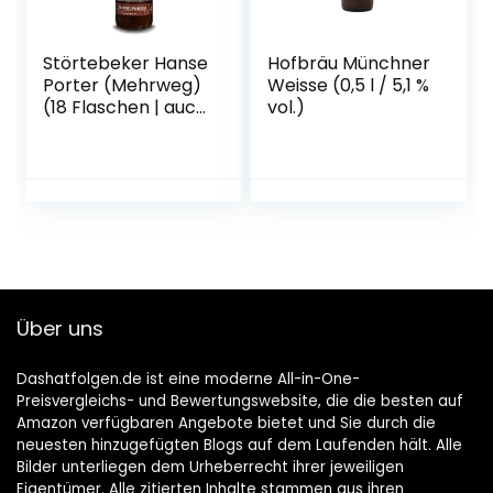
Störtebeker Hanse
Hofbräu Münchner
Porter (Mehrweg)
Weisse (0,5 l / 5,1 %
(18 Flaschen | auch
vol.)
als 9er, 12er, 18er
oder 30er Box),
gebraut von
Störtebeker
Braumanufaktur
Über uns
Dashatfolgen.de ist eine moderne All-in-One-
Preisvergleichs- und Bewertungswebsite, die die besten auf
Amazon verfügbaren Angebote bietet und Sie durch die
neuesten hinzugefügten Blogs auf dem Laufenden hält. Alle
Bilder unterliegen dem Urheberrecht ihrer jeweiligen
Eigentümer. Alle zitierten Inhalte stammen aus ihren