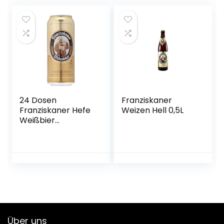
München
24 Dosen
Franziskaner
Franziskaner Hefe
Weizen Hell 0,5L
Weißbier
naturtrüb a 0,5L
Liter Bier inc. 6.00€
EINWEG Pfand
Über uns