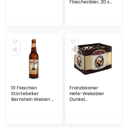
Flaschenbier, 20 x
0.5l (MEHRWEG)
10 Flaschen
Franziskaner
Störtebeker
Hefe-Weissbier
Bernstein Weizen a
Dunkel
0,5L
Flaschenbier,
Brauspezialitäten
MEHRWEG (20 x
5,3% Vol.inc. 0.80€
0.5 l) im Kasten,
MEHRWEG Pfand
Dunkles Weissbier
/ Weizen Bier aus