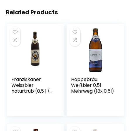
Related Products
Franziskaner
Hoppebräu
Weissbier
Weißbier 0,5l
naturtrüb (0,5 l /
Mehrweg (18x 0,5l)
5,0 % vol.)