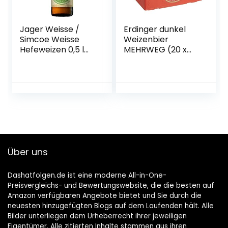
Jager Weisse /
Erdinger dunkel
Simcoe Weisse
Weizenbier
Hefeweizen 0,5 l
MEHRWEG (20 x
Flasche – Camba
0.5 l)
Bavaria
Über uns
Dashatfolgen.de ist eine moderne All-in-One-
Preisvergleichs- und Bewertungswebsite, die die besten auf
Amazon verfügbaren Angebote bietet und Sie durch die
neuesten hinzugefügten Blogs auf dem Laufenden hält. Alle
Bilder unterliegen dem Urheberrecht ihrer jeweiligen
Eigentümer. Alle zitierten Inhalte stammen aus ihren