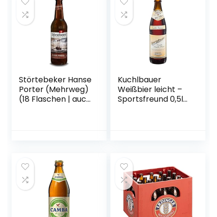
Störtebeker Hanse
Kuchlbauer
Porter (Mehrweg)
Weißbier leicht –
(18 Flaschen | auch
Sportsfreund 0,5l
als 9er, 12er, 18er
Mehrweg (18x 0,5l)
oder 30er Box),
(20, 18)
gebraut von
Störtebeker
Braumanufaktur