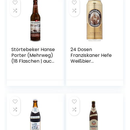
aus München
Störtebeker Hanse
24 Dosen
Porter (Mehrweg)
Franziskaner Hefe
(18 Flaschen | auch
Weißbier
als 9er, 12er, 18er
naturtrüb a 0,5L
oder 30er Box),
Liter Bier inc. 6.00€
gebraut von
EINWEG Pfand
Störtebeker
Braumanufaktur