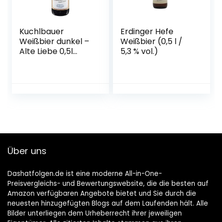
Kuchlbauer
Erdinger Hefe
Weißbier dunkel –
Weißbier (0,5 l /
Alte Liebe 0,5l
5,3 % vol.)
Mehrweg (18x 0,5l)
Über uns
Dashatfolgen.de ist eine moderne All-in-One-
Preisvergleichs- und Bewertungswebsite, die die besten auf
Amazon verfügbaren Angebote bietet und Sie durch die
neuesten hinzugefügten Blogs auf dem Laufenden hält. Alle
Bilder unterliegen dem Urheberrecht ihrer jeweiligen