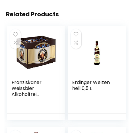
Related Products
Franziskaner
Erdinger Weizen
Weissbier
hell 0,5 L
Alkoholfrei
Flaschenbier,
MEHRWEG (20 x
0.5 l) im Kasten,
Alkoholfreies
Hefe-Weissbier /
Hefe-Weizen Bier