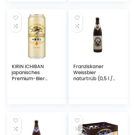
KIRIN ICHIBAN
Franziskaner
japanisches
Weissbier
Premium-Bier
naturtrüb (0,5 l /
(helles Malzbier,
5,0 % vol.)
nach dem First
Press Verfahren
gebraut,
Dosenbier mit 5 %
Alkoholgehalt,
Einweg) (1 x 0,5 l)