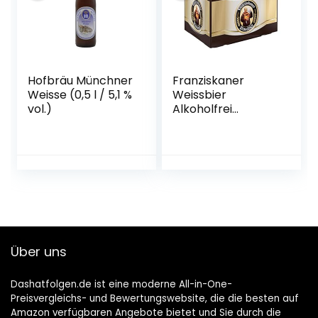
Hofbräu Münchner
Franziskaner
Weisse (0,5 l / 5,1 %
Weissbier
vol.)
Alkoholfrei
Flaschenbier,
MEHRWEG (20 x
0.5 l) im Kasten,
Alkoholfreies
Hefe-Weissbier /
Hefe-Weizen Bier
aus München
Über uns
Dashatfolgen.de ist eine moderne All-in-One-
Preisvergleichs- und Bewertungswebsite, die die besten auf
Amazon verfügbaren Angebote bietet und Sie durch die