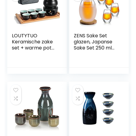
LOUTYTUO
ZENS Sake Set
Keramische zake
glazen, Japanse
set + warme pot
Sake Set 250 ml
bamboe dienblad,
met 4 Sake Cup
fornuis Safe
shotglazen set
keramiek Hot Saki
voor warmers of
Drink, 10 stuks
koude Japan Soju
inclusief fornuis
Liquor met Stone
warmteschaal
Coaster
sake flessen
dienblad 6 kopjes
+ opbergbox