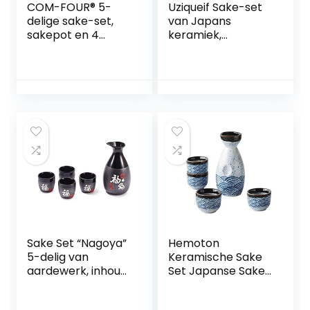
COM-FOUR® 5-
Uziqueif Sake-set
delige sake-set,
van Japans
sakepot en 4
keramiek,
zakkopjes van
keramiek, 4 sake-
keramiek,
bekers, 1 sake-pot,
kunstzinnig
5-delig, Japanse
geglazuurde
liquor sake set
sakervies voor
porselein
sakeceremonies,
traditionele
steengoed in
keramische
Japanse stijl
bekers Crafts
[selectie variet]
temperatuur
(5-delige zakset)
wijnglazen, B
Sake Set “Nagoya”
Hemoton
5-delig van
Keramische Sake
aardewerk, inhoud:
Set Japanse Sake
295 ml
fles en vier
Ochoko mokken