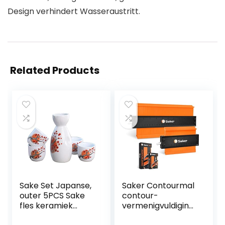
Design verhindert Wasseraustritt.
Related Products
Sake Set Japanse,
Saker Contourmal
outer 5PCS Sake
contour-
fles keramiek
vermenigvuldiging
handgeschilderde
smal met Scholoss