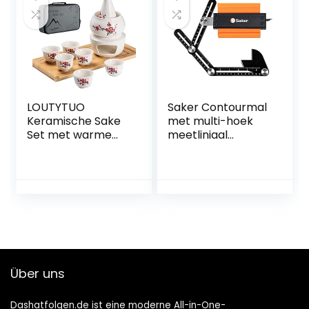
bekers Crafts
temperatuur
wijnglazen, B
LOUTYTUO
Saker Contourmal
Keramische Sake
met multi-hoek
Set met warme
meetliniaal
pot van bamboe,
nauwkeurige kopie
kookplaat, veilig
onregelmatige
keramiek, Hot Saki
vorm duplicator –
drink, 10 stuks,
onregelmatige
inclusief
lassen
warmteschaal, set
houtbewerking
van 6 kopjes +
tracing
opbergbox
Über uns
Dashatfolgen.de ist eine moderne All-in-One-