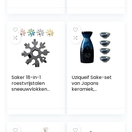
keramische
(bijgewerkte
bekers voor
versie) –
feestjes gezinnen
nauwkeurige kopie
restaurant
van onregelmatige
bedrijfsruimtes
vorm duplicator –
(wit)
onregelmatig
lassen
houtbewerking
tracing (12 cm + 25
cm).
Saker 18-in-1
Uziqueif Sake-set
roestvrijstalen
van Japans
sneeuwvlokken
keramiek,
multifunctioneel
keramiek, 4 sake-
gereedschap
bekers, 1 sake-pot,
zwart
5-delig, Japanse
liquor sake set
porselein
traditionele
keramische