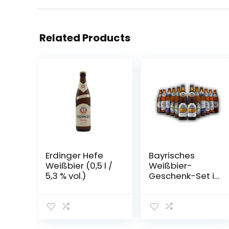
Related Products
Erdinger Hefe
Bayrisches
Weißbier (0,5 l /
Weißbier-
5,3 % vol.)
Geschenk-Set in
Bierbox (12×0,5l
Bier aus Bayern)
| Ein Mix aus
verschiedenen
Biersorten