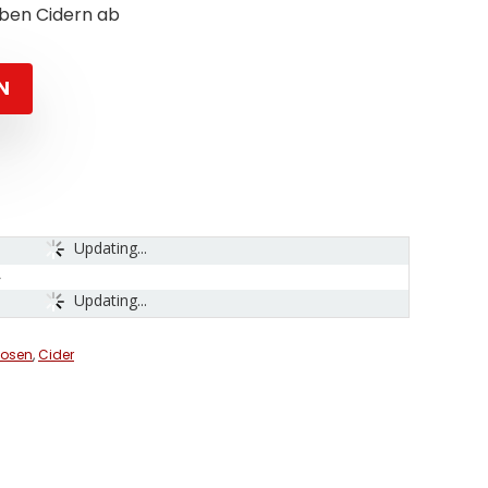
rben Cidern ab
N
Updating...
Updating...
uosen
,
Cider