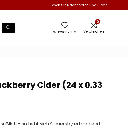
Lesen Sie Nachrichten und Blogs
0
Vergleichen
Wunschzettel
ckberry Cider (24 x 0.33
t süßlich – so hebt sich Somersby erfrischend