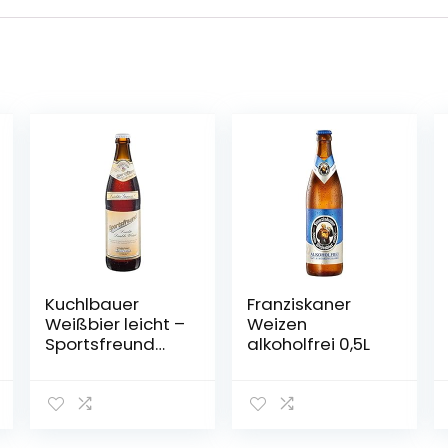
Kuchlbauer
Franziskaner
Weißbier leicht –
Weizen
Sportsfreund
alkoholfrei 0,5L
0,5l Mehrweg
(18x 0,5l) (20, 18)