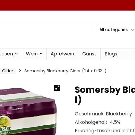
All categories
tuosen
Wein
Apfelwein
Gunst
Blogs
Cider
Somersby Blackberry Cider (24 x 0.33 l)
Somersby Bla
l)
Geschmack: Blackberry
Alkoholgehalt: 4.5%
Fruchtig-frisch und leich