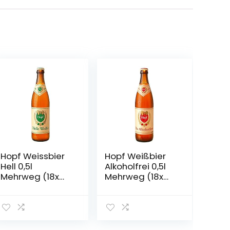
Hopf Weissbier
Hopf Weißbier
Hell 0,5l
Alkoholfrei 0,5l
Mehrweg (18x
Mehrweg (18x
0,5l) (18)
0,5l)