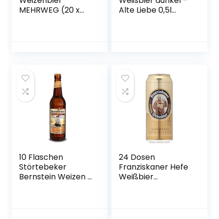
Weizenbier
Weißbier dunkel –
MEHRWEG (20 x
Alte Liebe 0,5l
0.5 l)
Mehrweg (18x 0,5l)
10 Flaschen
24 Dosen
Störtebeker
Franziskaner Hefe
Bernstein Weizen a
Weißbier
0,5L
naturtrüb a 0,5L
Brauspezialitäten
Liter Bier inc. 6.00€
5,3% Vol.inc. 0.80€
EINWEG Pfand
MEHRWEG Pfand