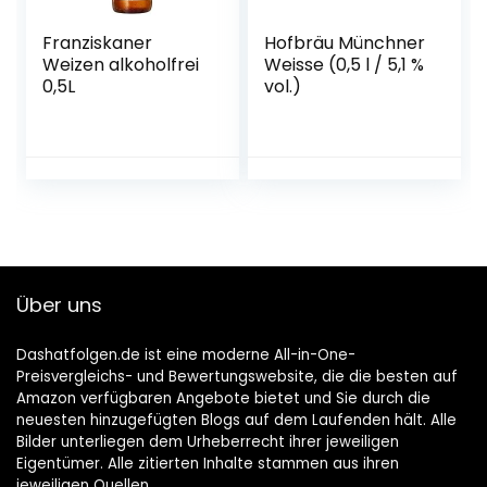
Franziskaner
Hofbräu Münchner
Weizen alkoholfrei
Weisse (0,5 l / 5,1 %
0,5L
vol.)
Über uns
Dashatfolgen.de ist eine moderne All-in-One-
Preisvergleichs- und Bewertungswebsite, die die besten auf
Amazon verfügbaren Angebote bietet und Sie durch die
neuesten hinzugefügten Blogs auf dem Laufenden hält. Alle
Bilder unterliegen dem Urheberrecht ihrer jeweiligen
Eigentümer. Alle zitierten Inhalte stammen aus ihren
jeweiligen Quellen.