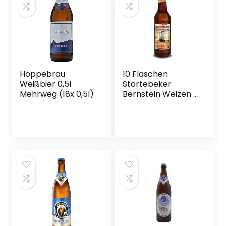
Hoppebräu
10 Flaschen
Weißbier 0,5l
Störtebeker
Mehrweg (18x 0,5l)
Bernstein Weizen a
0,5L
Brauspezialitäten
5,3% Vol.inc. 0.80€
MEHRWEG Pfand