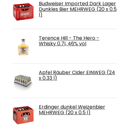
Budweiser Imported Dark Lager
Dunkles Bier MEHRWEG (20 x 0.5
l)
Terence Hill - The Hero -
Whisky 0.7l, 46% vol
Apfel Räuber Cider EINWEG (24
x 0.33 l)
Erdinger dunkel Weizenbier
MEHRWEG (20 x 0.5 l)