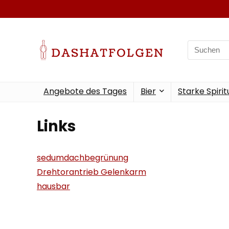
Search
for:
Angebote des Tages
Bier
Starke Spiri
Links
sedumdachbegrünung
Drehtorantrieb Gelenkarm
hausbar