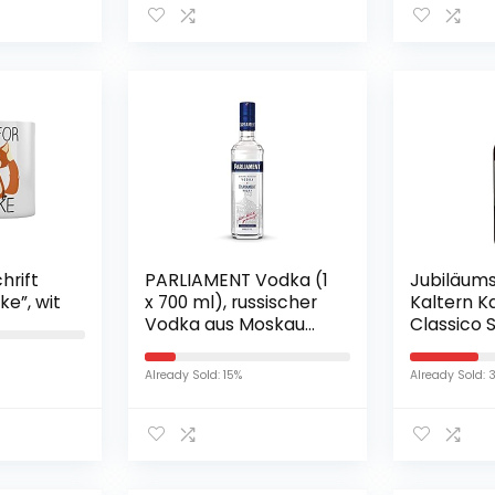
hrift
PARLIAMENT Vodka (1
Jubiläums
ke”, wit
x 700 ml), russischer
Kaltern K
Vodka aus Moskau
Classico S
mit Rezeptur aus der
Rotwein T
Zarenzeit, reiner
0.75l)
Already Sold: 15%
Already Sold: 
Vodka dank
einzigartiger
Milchreinigung,
Premium-Vodka mit
mildem Geschmack,