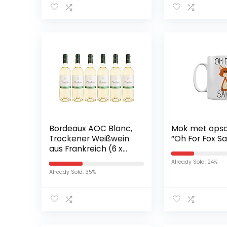
Bordeaux AOC Blanc,
Mok met opsc
Trockener Weißwein
“Oh For Fox Sa
aus Frankreich (6 x
0,75)
Already Sold: 24%
Already Sold: 35%