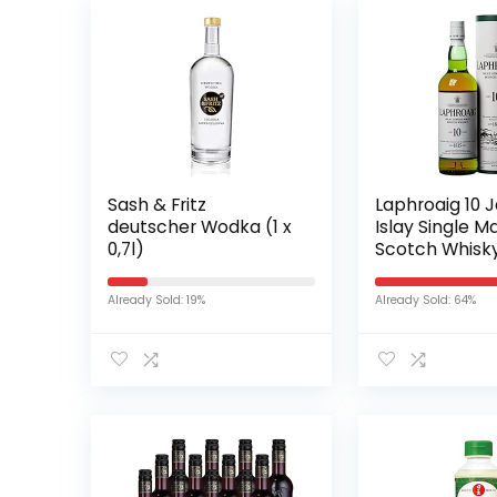
Sash & Fritz
Laphroaig 10 
deutscher Wodka (1 x
Islay Single Ma
0,7l)
Scotch Whisky
Already Sold: 19%
Already Sold: 64%