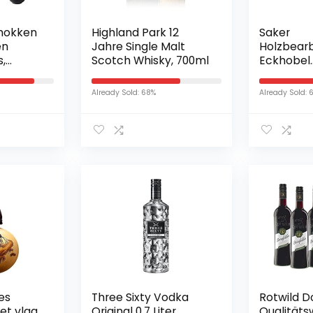
mokken
Highland Park 12
Saker
en
Jahre Single Malt
Holzbear
,
Scotch Whisky, 700ml
Eckhobel
Japans
Holzbear
or warme
Handhobe
Already Sold: 68%
Already Sold: 
 9-
schnellen
1
Kantensc
Anfasen 
al, 1
Schrägka
opjes
Manuelle
Anfasen 
Trimmen,
Holzhobe
es
Three Sixty Vodka
Rotwild D
et vlag
Original 0,7 Liter
Qualitäts