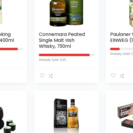
oking
Connemara Peated
Paulaner 
-400ml
Single Malt Irish
EINWEG (1 
Whisky, 700ml
Already Sold: 
Already Sold: 92%