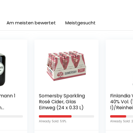
Am meisten bewertet
Meistgesucht
tmann 1
Somersby Sparkling
Finlandia
Rosé Cider, Glas
40% Vol. (1
n
Einweg (24 x 0.33 L)
l)/Reinhei
sche
Geschma
Qualität 
Already Sold: 59%
Already Sold: 
natürlich