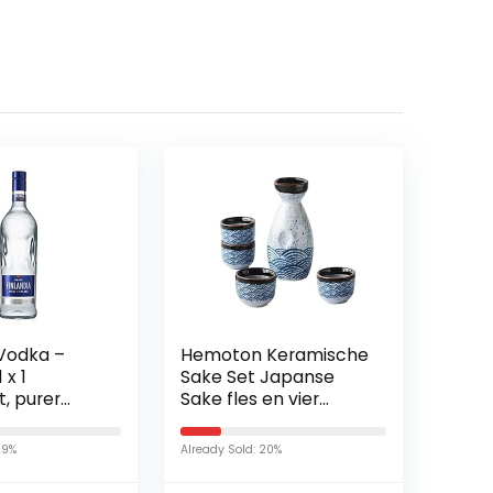
 Vodka –
Hemoton Keramische
 x 1
Sake Set Japanse
t, purer
Sake fles en vier
ck und
Ochoko mokken
auf ganz
geglazuurd Sea
29%
Already Sold: 20%
e Weise.
Ripple Sake voor 1 set