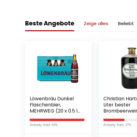
Beste Angebote
Zeige alles
Beliebt
Löwenbräu Dunkel
Christian Har
Flaschenbier,
Liter bester
MEHRWEG (20 x 0.5 l)
Brombeerwei
im Kasten, Dunkle
Apothekerfla
Bierspezialität aus
Already Sold: 96%
Already Sold: 37%
München