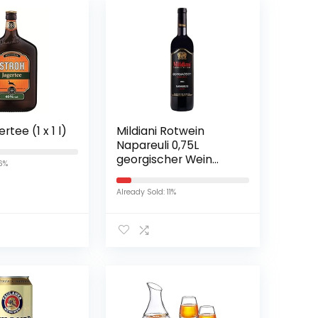
rtee (1 x 1 l)
Mildiani Rotwein
Napareuli 0,75L
georgischer Wein
16%
trocken Saperavi
Already Sold: 11%