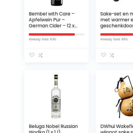
Bembel with Care –
Sake-set en 
Apfelwein Pur –
met warmer 
German Cider – 12 x
geschenkdoos
0,33l. Fl.
traditioneel 
porselein vo
Already Sold: 83%
Already Sold: 85%
sake-dranken,
delig, inclusief 
fornuis, 1
warmhoudscha
sake-fles, 6 k
Beluga Nobel Russian
DWhui Wakefl
Wodka (1 x 1 l)
wijnpot sake s