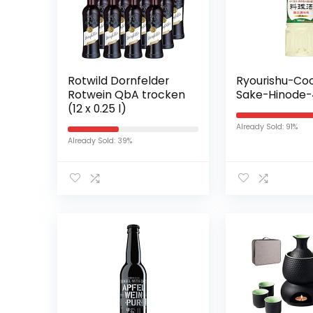
Rotwild Dornfelder
Ryourishu-Co
Rotwein QbA trocken
Sake-Hinode
(12 x 0.25 l)
Already Sold: 91%
Already Sold: 39%