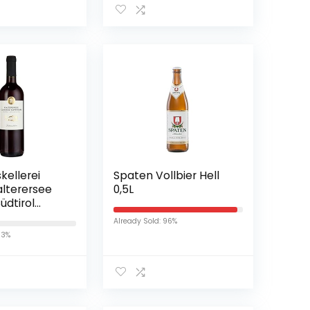
kellerei
Spaten Vollbier Hell
alterersee
0,5L
üdtirol
rocken (1 x
Already Sold: 96%
33%