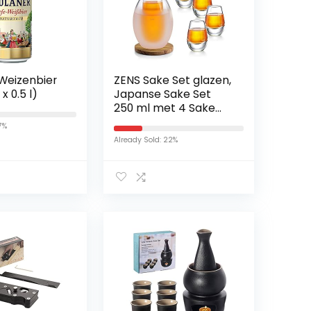
Weizenbier
ZENS Sake Set glazen,
x 0.5 l)
Japanse Sake Set
250 ml met 4 Sake
Cup shotglazen set
17%
voor warmers of
Already Sold: 22%
koude Japan Soju
Liquor met Stone
Coaster