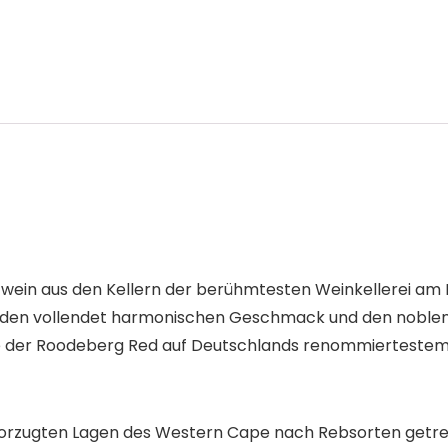
twein aus den Kellern der berühmtesten Weinkellerei am 
n den vollendet harmonischen Geschmack und den noblen
wurde der Roodeberg Red auf Deutschlands renommiertes
vorzugten Lagen des Western Cape nach Rebsorten getren