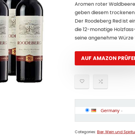
Aromen roter Waldbeeren
geben diesem trockenen R
Der Roodeberg Red ist ei
die 12-monatige Holzfass
seine angenehme Würze v
AUF AMAZON PRÜFE
Germany
-
Categories:
Bier, Wein und Spirit