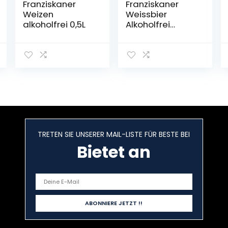
Franziskaner
Franziskaner
Weizen
Weissbier
alkoholfrei 0,5L
Alkoholfrei
Flaschenbier,
MEHRWEG (20 x
0.5 l) im Kasten,
Alkoholfreies
Hefe-Weissbier
/ Hefe-Weizen
Bier aus
München
TRETEN SIE UNSERER MAIL-LISTE FÜR BESTE BEI
Bietet an