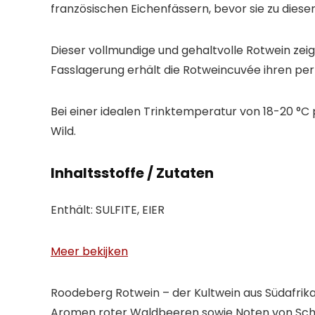
französischen Eichenfässern, bevor sie zu dies
Dieser vollmundige und gehaltvolle Rotwein zei
Fasslagerung erhält die Rotweincuvée ihren 
Bei einer idealen Trinktemperatur von 18-20 °C
Wild.
Inhaltsstoffe / Zutaten
Enthält: SULFITE, EIER
Meer bekijken
Roodeberg Rotwein – der Kultwein aus Südafrik
Aromen roter Waldbeeren sowie Noten von Scho