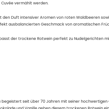
er Cuvée vermählt werden.
gt den Duft intensiver Aromen von roten Waldbeeren sowi
perfekt ausbalancierten Geschmack von aromatischen Fr
 passt der trockene Rotwein perfekt zu Nudelgerichten m
a begeistert seit über 70 Jahren mit seiner hochwertige
kolade und Vanille geben diesem trockenen Rotwein eine