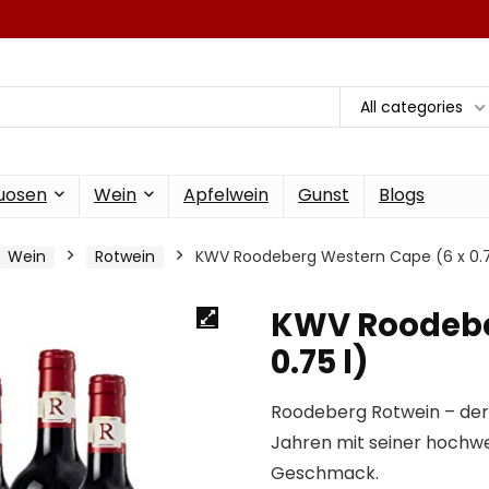
All categories
tuosen
Wein
Apfelwein
Gunst
Blogs
Wein
Rotwein
KWV Roodeberg Western Cape (6 x 0.7
KWV Roodebe
0.75 l)
Roodeberg Rotwein – der 
Jahren mit seiner hochwe
Geschmack.