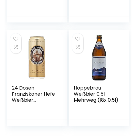
24 Dosen
Hoppebräu
Franziskaner Hefe
Weißbier 0,5l
Weißbier
Mehrweg (18x 0,5l)
naturtrüb a 0,5L
Liter Bier inc. 6.00€
EINWEG Pfand