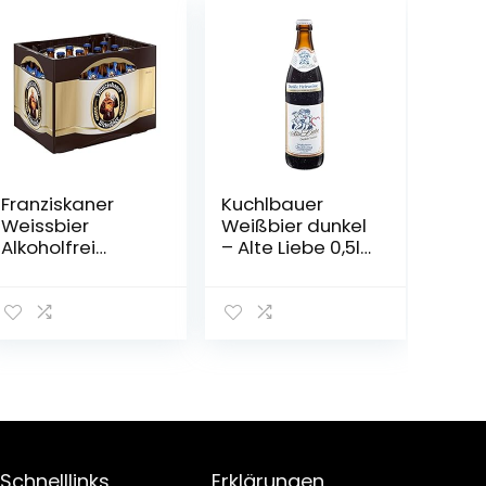
Franziskaner
Kuchlbauer
Weissbier
Weißbier dunkel
Alkoholfrei
– Alte Liebe 0,5l
Flaschenbier,
Mehrweg (18x
MEHRWEG (20 x
0,5l)
0.5 l) im Kasten,
Alkoholfreies
Hefe-Weissbier
/ Hefe-Weizen
Bier aus
München
Schnelllinks
Erklärungen