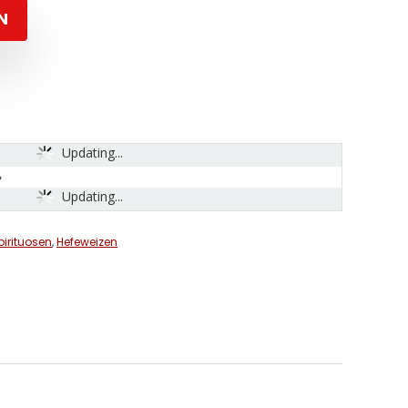
N
Updating...
Updating...
pirituosen
,
Hefeweizen