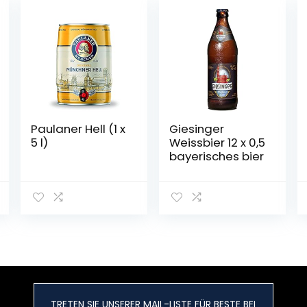
Paulaner Hell (1 x
Giesinger
5 l)
Weissbier 12 x 0,5
bayerisches bier
TRETEN SIE UNSERER MAIL-LISTE FÜR BESTE BEI