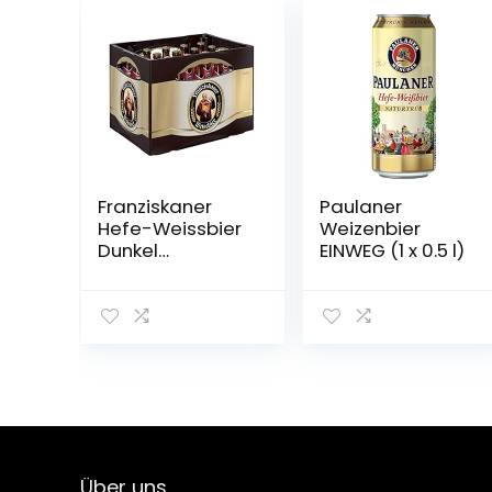
Franziskaner
Paulaner
Hefe-Weissbier
Weizenbier
Dunkel
EINWEG (1 x 0.5 l)
Flaschenbier,
MEHRWEG (20 x
0.5 l) im Kasten,
Dunkles
Weissbier /
Weizen Bier aus
München
Über uns