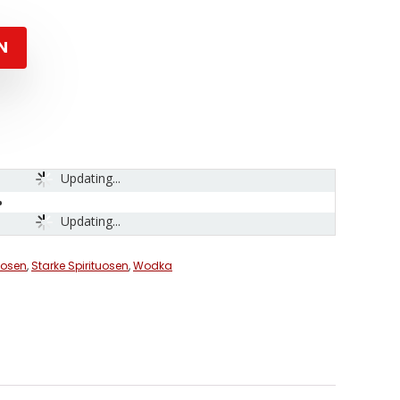
N
Updating...
Updating...
uosen
,
Starke Spirituosen
,
Wodka