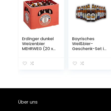
Erdinger dunkel
Bayrisches
Weizenbier
Weißbier-
MEHRWEG (20 x
Geschenk-Set in
0.5 l)
Bierbox (12×0,5l
Bier aus Bayern)
| Ein Mix aus
verschiedenen
Biersorten
Bayerns …
Über uns