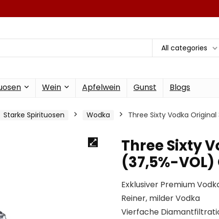
All categories
tuosen
Wein
Apfelwein
Gunst
Blogs
Starke Spirituosen
Wodka
Three Sixty Vodka Original
Three Sixty V
(37,5%-VOL) 
Exklusiver Premium Vodka
Reiner, milder Vodka
Vierfache Diamantfiltrati