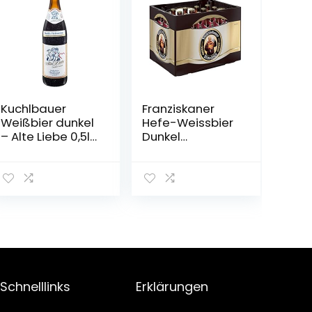
Kuchlbauer
Franziskaner
Weißbier dunkel
Hefe-Weissbier
– Alte Liebe 0,5l
Dunkel
Mehrweg (18x
Flaschenbier,
0,5l)
MEHRWEG (20 x
0.5 l) im Kasten,
Dunkles
Weissbier /
Weizen Bier aus
München
Schnelllinks
Erklärungen