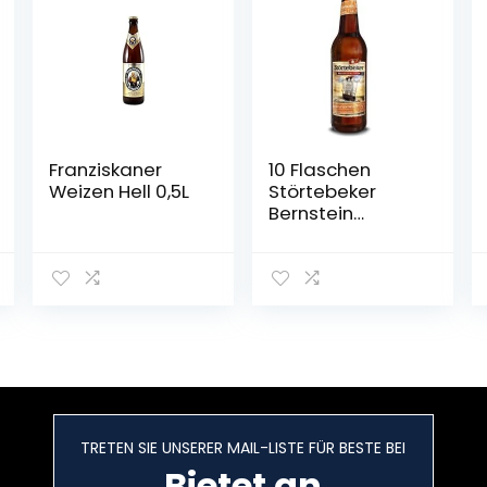
Franziskaner
10 Flaschen
Weizen Hell 0,5L
Störtebeker
Bernstein
Weizen a 0,5L
Brauspezialitäte
n 5,3% Vol.inc.
0.80€ MEHRWEG
Pfand
TRETEN SIE UNSERER MAIL-LISTE FÜR BESTE BEI
Bietet an