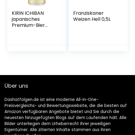
KIRIN ICHIBAN
Franziskaner
japanisches
Weizen Hell 0,5L
Premium-Bier
(helles Malzbier,
nach dem First
Press Verfahren
gebraut,
Dosenbier mit 5 %
Alkoholgehalt,
Einweg) (1 x 0,5 l)
Über uns
Dashatfolgen.de ist eine moderne All-in-One-
Preisvergleichs- und Bewertungswebsite, die die besten auf
Amazon verfügbaren Angebote bietet und Sie durch die
neuesten hinzugefügten Blogs auf dem Laufenden hält. Alle
Bilder unterliegen dem Urheberrecht ihrer jeweiligen
Eigentümer. Alle zitierten Inhalte stammen aus ihren