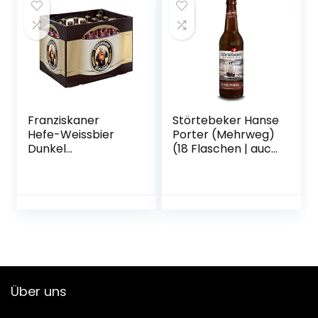
Franziskaner
Störtebeker Hanse
Hefe-Weissbier
Porter (Mehrweg)
Dunkel
(18 Flaschen | auch
Flaschenbier,
als 9er, 12er, 18er
MEHRWEG (20 x
oder 30er Box),
0.5 l) im Kasten,
gebraut von
Dunkles Weissbier
Störtebeker
/ Weizen Bier aus
Braumanufaktur
München
Über uns