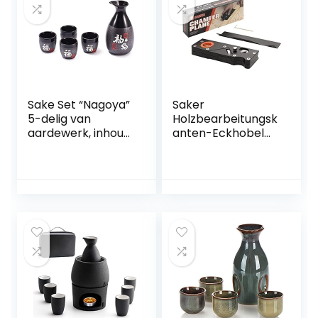
Sake Set “Nagoya”
Saker
5-delig van
Holzbearbeitungsk
aardewerk, inhoud:
anten-Eckhobel
295 ml
Holzbearbeitungs-
Handhobel zum
schnellen
Kantenschneiden
und Anfasen 45
Grad Schrägkante
Manuelle Hobel
Anfasen und
Trimmen,
Fasenhobel,
Holzhobel