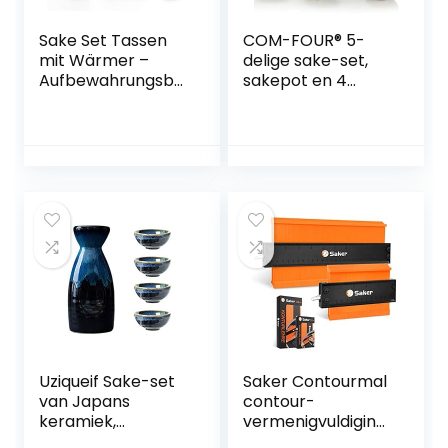
Sake Set Tassen
COM-FOUR® 5-
mit Wärmer –
delige sake-set,
Aufbewahrungsbo
sakepot en 4
x für Sake,
zakkopjes van
traditionelles
keramiek,
Porzellan,
kunstzinnig
japanisches
geglazuurde
Keramik-
sakervies voor
Heißgetränk, 9
sakeceremonies,
Stück inklusive
steengoed in
Herd,
Japanse stijl
Wärmeschale,
[selectie variet]
Sake-Flasche für 6
(5-delige zakset)
Tassen
Uziqueif Sake-set
Saker Contourmal
van Japans
contour-
keramiek,
vermenigvuldiging
keramiek, 4 sake-
smal met Scholoss