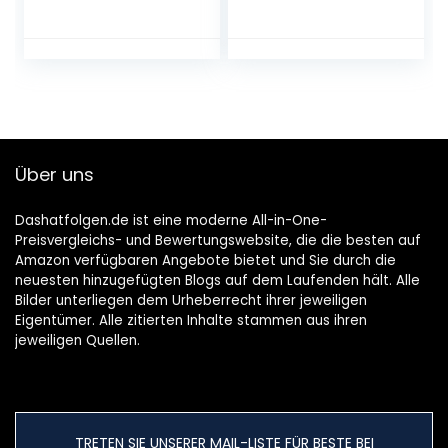
bekers, 1 sake-pot,
(bijgewerkte
5-delig, Japanse
versie) –
liquor sake set
nauwkeurige kopie
porselein
van onregelmatige
traditionele
vorm duplicator –
keramische
onregelmatig
bekers Crafts
lassen
temperatuur
houtbewerking
Über uns
wijnglazen, B
tracing (12 cm + 25
cm).
Dashatfolgen.de ist eine moderne All-in-One-
Preisvergleichs- und Bewertungswebsite, die die besten auf
Amazon verfügbaren Angebote bietet und Sie durch die
neuesten hinzugefügten Blogs auf dem Laufenden hält. Alle
Bilder unterliegen dem Urheberrecht ihrer jeweiligen
Eigentümer. Alle zitierten Inhalte stammen aus ihren
jeweiligen Quellen.
TRETEN SIE UNSERER MAIL-LISTE FÜR BESTE BEI